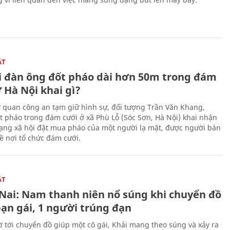
ẬT
 đàn ông đốt pháo dài hơn 50m trong đám
 Hà Nội khai gì?
ơ quan công an tạm giữ hình sự, đối tượng Trần Văn Khang,
t pháo trong đám cưới ở xã Phù Lỗ (Sóc Sơn, Hà Nội) khai nhận
ạng xã hội đặt mua pháo của một người lạ mặt, được người bán
ề nơi tổ chức đám cưới.
ẬT
Nai: Nam thanh niên nổ súng khi chuyển đồ
bạn gái, 1 người trúng đạn
 tới chuyển đồ giúp một cô gái, Khải mang theo súng và xảy ra