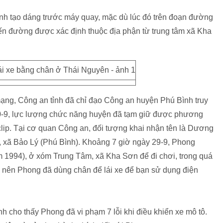
ình tạo dáng trước máy quay, mặc dù lúc đó trên đoạn đường
yến đường được xác định thuộc địa phận từ trung tâm xã Kha
mạng, Công an tỉnh đã chỉ đạo Công an huyện Phú Bình truy
30-9, lực lượng chức năng huyện đã tạm giữ được phương
 clip. Tại cơ quan Công an, đối tượng khai nhận tên là Dương
 xã Bảo Lý (Phú Bình). Khoảng 7 giờ ngày 29-9, Phong
1994), ở xóm Trung Tâm, xã Kha Sơn để đi chơi, trong quá
ố nên Phong đã dùng chân để lái xe để bạn sử dụng điện
 cho thấy Phong đã vi phạm 7 lỗi khi điều khiển xe mô tô.