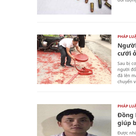
PHÁP LU
Người
cưới ở
Sau bị c
người đố
đã lên m
chuyển v
PHÁP LU
Đồng 
giúp 
Được nhờ