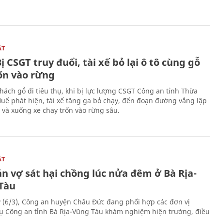
ẬT
ị CSGT truy đuổi, tài xế bỏ lại ô tô cùng gỗ
rốn vào rừng
hách gỗ đi tiêu thụ, khi bị lực lượng CSGT Công an tỉnh Thừa
Huế phát hiện, tài xế tăng ga bỏ chạy, đến đoạn đường vắng lập
 và xuống xe chạy trốn vào rừng sâu.
ẬT
n vợ sát hại chồng lúc nửa đêm ở Bà Rịa-
Tàu
 (6/3), Công an huyện Châu Đức đang phối hợp các đơn vị
ụ Công an tỉnh Bà Rịa-Vũng Tàu khám nghiệm hiện trường, điều