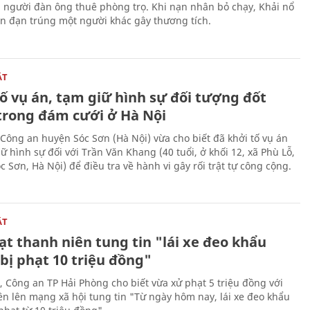
i người đàn ông thuê phòng trọ. Khi nạn nhân bỏ chạy, Khải nổ
ên đạn trúng một người khác gây thương tích.
ẬT
ố vụ án, tạm giữ hình sự đối tượng đốt
trong đám cưới ở Hà Nội
Công an huyện Sóc Sơn (Hà Nội) vừa cho biết đã khởi tố vụ án
ữ hình sự đối với Trần Văn Khang (40 tuổi, ở khối 12, xã Phù Lỗ,
 Sơn, Hà Nội) để điều tra về hành vi gây rối trật tự công cộng.
ẬT
t thanh niên tung tin "lái xe đeo khẩu
bị phạt 10 triệu đồng"
, Công an TP Hải Phòng cho biết vừa xử phạt 5 triệu đồng với
ên lên mạng xã hội tung tin "Từ ngày hôm nay, lái xe đeo khẩu