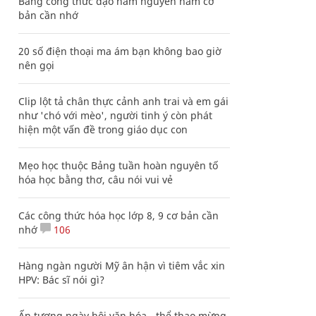
Bảng công thức đạo hàm nguyên hàm cơ
bản cần nhớ
20 số điện thoại ma ám bạn không bao giờ
nên gọi
Clip lột tả chân thực cảnh anh trai và em gái
như 'chó với mèo', người tinh ý còn phát
hiện một vấn đề trong giáo dục con
Mẹo học thuộc Bảng tuần hoàn nguyên tố
hóa học bằng thơ, câu nói vui vẻ
Các công thức hóa học lớp 8, 9 cơ bản cần
nhớ
106
Hàng ngàn người Mỹ ân hận vì tiêm vắc xin
HPV: Bác sĩ nói gì?
Ấn tượng ngày hội văn hóa - thể thao mừng