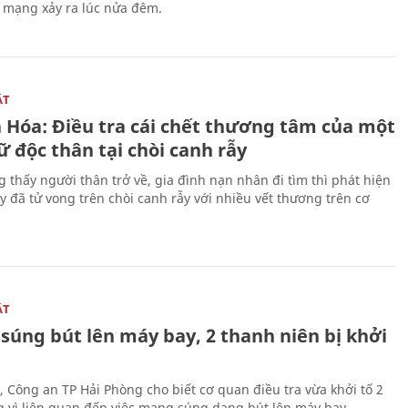
n mạng xảy ra lúc nửa đêm.
ẬT
 Hóa: Điều tra cái chết thương tâm của một
 độc thân tại chòi canh rẫy
g thấy người thân trở về, gia đình nạn nhân đi tìm thì phát hiện
y đã tử vong trên chòi canh rẫy với nhiều vết thương trên cơ
ẬT
súng bút lên máy bay, 2 thanh niên bị khởi
, Công an TP Hải Phòng cho biết cơ quan điều tra vừa khởi tố 2
g vì liên quan đến việc mang súng dạng bút lên máy bay.