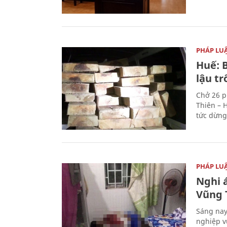
PHÁP LU
Huế: B
lậu t
Chở 26 p
Thiên – 
tức dừng
PHÁP LU
Nghi á
Vũng 
Sáng nay
nghiệp v