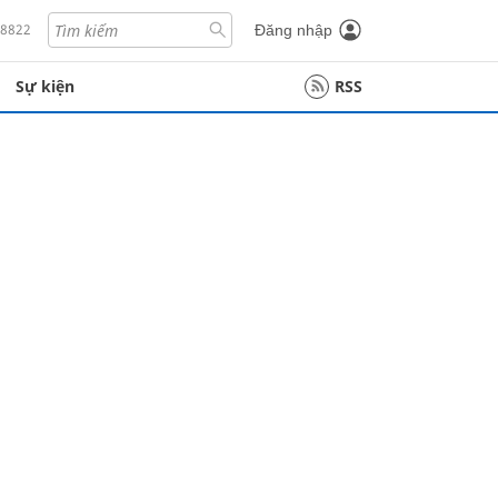
18822
Đăng nhập
Sự kiện
RSS