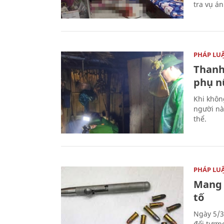
tra vụ á
PHÁP LU
Thanh
phụ nữ
Khi khôn
người nà
thể.
PHÁP LU
Mang 
tố
Ngày 5/3
đối tượn