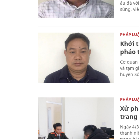
ẩu đả vớ
súng, vi
PHÁP LU
Khởi t
pháo 
Cơ quan 
và tạm gi
huyện Sóc
PHÁP LU
Xử phạ
trang 
Ngày 4/3
thanh ni