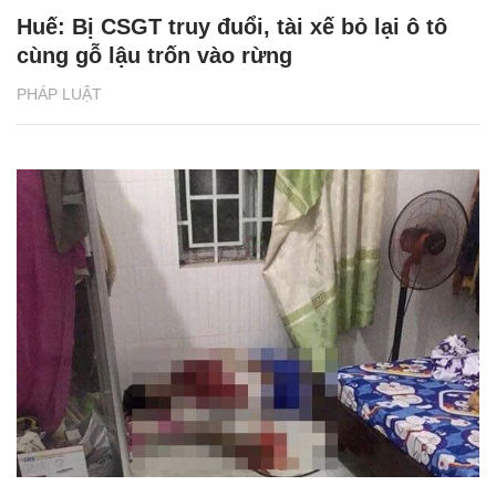
Huế: Bị CSGT truy đuổi, tài xế bỏ lại ô tô
cùng gỗ lậu trốn vào rừng
PHÁP LUẬT