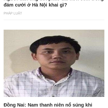
đám cưới ở Hà Nội khai gì?
PHÁP LUẬT
Đồng Nai: Nam thanh niên nổ súng khi