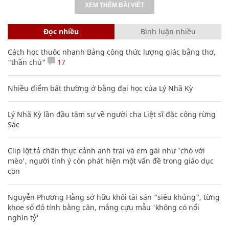
XEM THÊM BÀI VIẾT
Đọc nhiều
Bình luận nhiều
Cách học thuộc nhanh Bảng công thức lượng giác bằng thơ,
"thần chú"
17
Nhiều điểm bất thường ở bằng đại học của Lý Nhã Kỳ
Lý Nhã Kỳ lần đầu tâm sự về người cha Liệt sĩ đặc công rừng
Sác
Clip lột tả chân thực cảnh anh trai và em gái như 'chó với
mèo', người tinh ý còn phát hiện một vấn đề trong giáo dục
con
Nguyễn Phương Hằng sở hữu khối tài sản "siêu khủng", từng
khoe sổ đỏ tính bằng cân, mắng cựu mẫu 'không có nổi
nghìn tỷ'