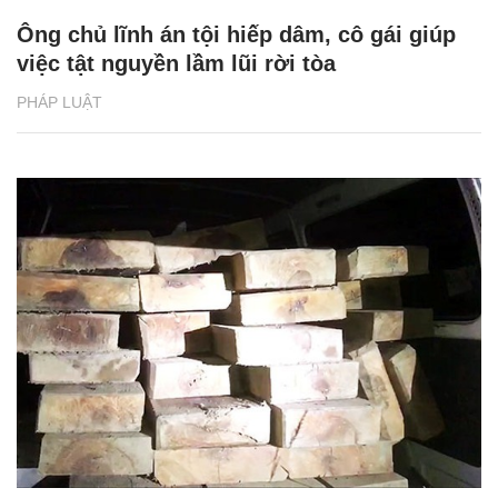
Ông chủ lĩnh án tội hiếp dâm, cô gái giúp
việc tật nguyền lầm lũi rời tòa
PHÁP LUẬT