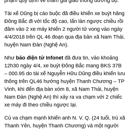
phạm quy định về tham gia giao thông đường bộ.
Tài xế Dũng bị cáo buộc đã điều khiển xe buýt hãng
Đông Bắc đi với tốc độ cao, lấn làn ngược chiều rồi
đâm vào 2 xe máy khiến 2 người tử vong vào ngày
4/4/2018 trên QL 46 đoạn qua địa bàn xã Nam Thái,
huyện Nam Đàn (Nghệ An).
Như
báo điện tử Infonet
đã đưa tin, vào khoảng
12h30 ngày 4/4, xe buýt Đông Bắc mang BKS 37B
– 000.95 do tài xế Nguyễn Hữu Dũng điều khiển lưu
thông trên QL46 hướng huyện Thanh Chương – TP
Vinh, khi đến địa bàn xóm 8, xã Nam Thái, huyện
Nam Đàn (Nghệ An) thì xảy ra va chạm với 2 chiếc
xe máy đi theo chiều ngược lại.
Cú va chạm mạnh khiến anh N. V. Q. (24 tuổi, trú xã
Thanh Yên, huyện Thanh Chương) và một người