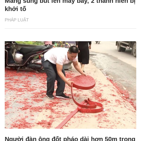
Mang súng bút lên máy bay, 2 thanh niên bị
khởi tố
PHÁP LUẬT
Người đàn ông đốt pháo dài hơn 50m trong