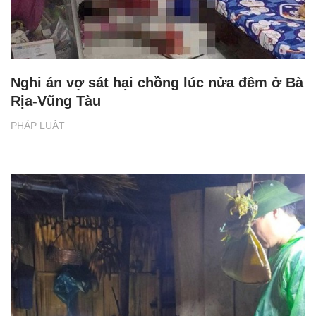
Nghi án vợ sát hại chồng lúc nửa đêm ở Bà
Rịa-Vũng Tàu
PHÁP LUẬT