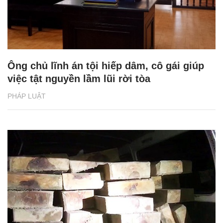
Ông chủ lĩnh án tội hiếp dâm, cô gái giúp
việc tật nguyền lầm lũi rời tòa
PHÁP LUẬT