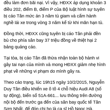
đều làm đơn bãi nại. Vì vậy, HĐXX áp dụng khoản 3
điều 202, điểm B, điểm P của Bộ luật hình sự tuyên
bị cáo Tân mức án 3 năm tù giam và cấm hành
nghề lái xe trong vòng 3 năm kể từ khi mãn hạn tù.
Đồng thời, HĐXX cũng tuyên bị cáo Tân phải đền
bù cho phía sân bay 37 triệu đồng về thiệt hại 2
bảng quảng cáo.
Tại tòa, bị cáo Tân đã thừa nhận toàn bộ hành vi
gây tai nạn của mình và mong HĐXX giảm nhẹ hình
phạt về những vi phạm do mình gây ra.
Theo cáo trạng, lúc 19h15 ngày 10/2/2015, Nguyễn
Duy Tân điều khiển xe ô tô 4 chỗ hiệu Audi A8 (số
tự động), biển số 51A-661... lưu thông trên đường
nội bộ đến trước ga đến của sân bay quốc tế Tân
Sơn Nhất, để đón chị họ là ca sĩ Hồ Ngọc Hà.