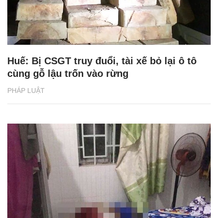
Huế: Bị CSGT truy đuổi, tài xế bỏ lại ô tô
cùng gỗ lậu trốn vào rừng
PHÁP LUẬT