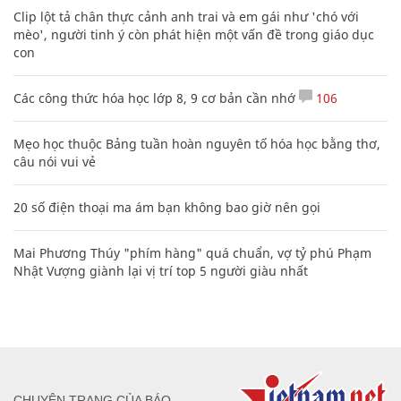
Clip lột tả chân thực cảnh anh trai và em gái như 'chó với
mèo', người tinh ý còn phát hiện một vấn đề trong giáo dục
con
Các công thức hóa học lớp 8, 9 cơ bản cần nhớ
106
Mẹo học thuộc Bảng tuần hoàn nguyên tố hóa học bằng thơ,
câu nói vui vẻ
20 số điện thoại ma ám bạn không bao giờ nên gọi
Mai Phương Thúy "phím hàng" quá chuẩn, vợ tỷ phú Phạm
Nhật Vượng giành lại vị trí top 5 người giàu nhất
CHUYÊN TRANG CỦA BÁO