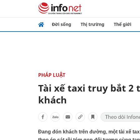
Đời sống
Thị trường
Thế giới
PHÁP LUẬT
Tài xế taxi truy bắt 2
khách
Đang đón khách trên đường, một tài xế tax
theo ép sát rồi tóm gọn đối tượng cùng tan