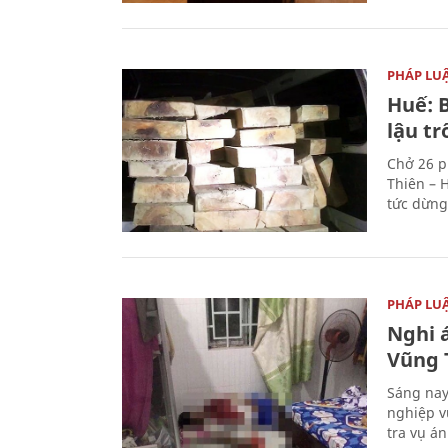
PHÁP LU
Huế: B
lậu t
Chở 26 p
Thiên – 
tức dừng
PHÁP LU
Nghi á
Vũng 
Sáng nay
nghiệp v
tra vụ á