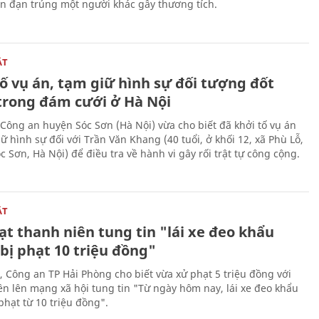
ên đạn trúng một người khác gây thương tích.
ẬT
ố vụ án, tạm giữ hình sự đối tượng đốt
trong đám cưới ở Hà Nội
Công an huyện Sóc Sơn (Hà Nội) vừa cho biết đã khởi tố vụ án
ữ hình sự đối với Trần Văn Khang (40 tuổi, ở khối 12, xã Phù Lỗ,
 Sơn, Hà Nội) để điều tra về hành vi gây rối trật tự công cộng.
ẬT
t thanh niên tung tin "lái xe đeo khẩu
bị phạt 10 triệu đồng"
, Công an TP Hải Phòng cho biết vừa xử phạt 5 triệu đồng với
ên lên mạng xã hội tung tin "Từ ngày hôm nay, lái xe đeo khẩu
phạt từ 10 triệu đồng".