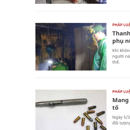
PHÁP LU
Thanh
phụ nữ
Khi khôn
người nà
thể.
PHÁP LU
Mang 
tố
Ngày 5/3
đối tượn