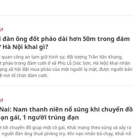
ẬT
 đàn ông đốt pháo dài hơn 50m trong đám
 Hà Nội khai gì?
ơ quan công an tạm giữ hình sự, đối tượng Trần Văn Khang,
t pháo trong đám cưới ở xã Phù Lỗ (Sóc Sơn, Hà Nội) khai nhận
ạng xã hội đặt mua pháo của một người lạ mặt, được người bán
ề nơi tổ chức đám cưới.
ẬT
Nai: Nam thanh niên nổ súng khi chuyển đồ
bạn gái, 1 người trúng đạn
 tới chuyển đồ giúp một cô gái, Khải mang theo súng và xảy ra
i người đàn ông thuê phòng trọ. Khi nạn nhân bỏ chạy, Khải nổ