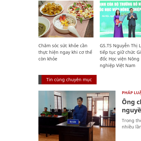
Chăm sóc sức khỏe cần
GS.TS Nguyễn Thị 
thực hiện ngay khi cơ thể
tiếp tục giữ chức 
còn khỏe
đốc Học viện Nông
nghiệp Việt Nam
Tin cùng chuyên mục
PHÁP LU
Ông ch
nguyền
Trong thờ
nhiều lầ