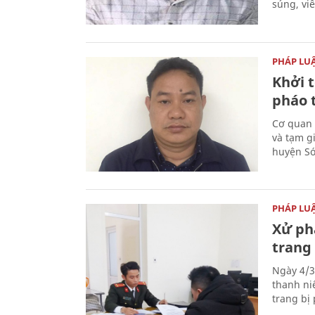
súng, vi
PHÁP LU
Khởi t
pháo 
Cơ quan 
và tạm gi
huyện Sóc
PHÁP LU
Xử phạ
trang 
Ngày 4/3
thanh ni
trang bị 