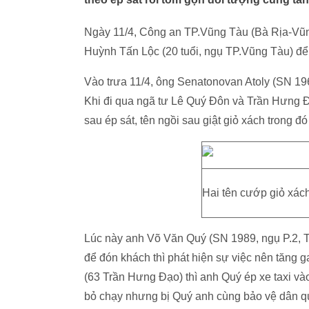
Ngày 11/4, Công an TP.Vũng Tàu (Bà Rịa-Vũng
Huỳnh Tấn Lộc (20 tuổi, ngụ TP.Vũng Tàu) để đ
Vào trưa 11/4, ông Senatonovan Atoly (SN 196
Khi đi qua ngã tư Lê Quý Đôn và Trần Hưng Đạ
sau ép sát, tên ngồi sau giật giỏ xách trong đó
Hai tên cướp giỏ xách
Lúc này anh Võ Văn Quý (SN 1989, ngụ P.2, TP
để đón khách thì phát hiện sự việc nên tăng g
(63 Trần Hưng Đạo) thì anh Quý ép xe taxi v
bỏ chạy nhưng bị Quý anh cùng bảo vệ dân q