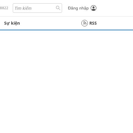
18822
Đăng nhập
Sự kiện
RSS