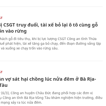
ẬT
ị CSGT truy đuổi, tài xế bỏ lại ô tô cùng gỗ
rốn vào rừng
hách gỗ đi tiêu thụ, khi bị lực lượng CSGT Công an tỉnh Thừa
Huế phát hiện, tài xế tăng ga bỏ chạy, đến đoạn đường vắng lập
 và xuống xe chạy trốn vào rừng sâu.
ẬT
n vợ sát hại chồng lúc nửa đêm ở Bà Rịa-
Tàu
 (6/3), Công an huyện Châu Đức đang phối hợp các đơn vị
ụ Công an tỉnh Bà Rịa-Vũng Tàu khám nghiệm hiện trường, điều
n mạng xảy ra lúc nửa đêm.