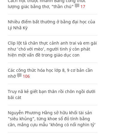
Cách học thuộc nhanh Bảng công thức
lượng giác bằng thơ, "thần chú"
17
Nhiều điểm bất thường ở bằng đại học của
Lý Nhã Kỳ
Clip lột tả chân thực cảnh anh trai và em gái
như 'chó với mèo', người tinh ý còn phát
hiện một vấn đề trong giáo dục con
Các công thức hóa học lớp 8, 9 cơ bản cần
nhớ
106
Truy nã kẻ giết bạn thân rồi chôn ngồi dưới
bãi cát
Nguyễn Phương Hằng sở hữu khối tài sản
"siêu khủng", từng khoe sổ đỏ tính bằng
cân, mắng cựu mẫu 'không có nổi nghìn tỷ'