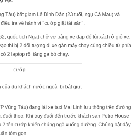
 Tàu) bắt giam Lê Bình Dân (23 tuổi, ngụ Cà Mau) và
iều tra về hành vi "cướp giật tài sản".
2, quốc tịch Nga) chở vợ bằng xe đạp để túi xách ở giỏ xe.
o thì bị 2 đối tượng đi xe gắn máy chạy cùng chiều từ phía
 có 2 laptop rồi tăng ga bỏ chạy.
 của du khách nước ngoài bị bắt giữ.
.Vũng Tàu) đang lái xe taxi Mai Linh lưu thông trên đường
a đuổi theo. Khi truy đuổi đến trước khách sạn Petro House
ào 2 tên cướp khiến chúng ngã xuống đường. Chúng bật dậy
uân tóm gọn.