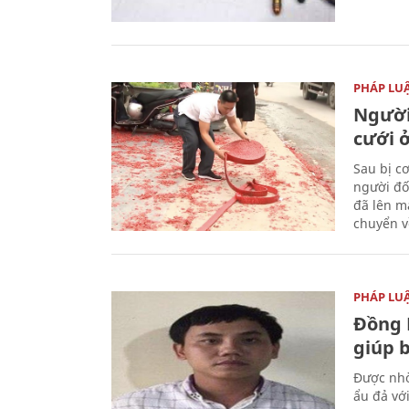
PHÁP LU
Người
cưới ở
Sau bị c
người đố
đã lên m
chuyển v
PHÁP LU
Đồng 
giúp 
Được nhờ
ẩu đả vớ