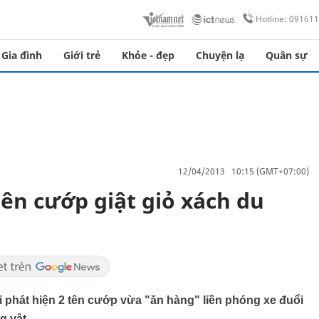
Hotline: 09161
Gia đình
Giới trẻ
Khỏe - đẹp
Chuyện lạ
Quân sự
12/04/2013 10:15 (GMT+07:00)
 tên cướp giật giỏ xách du
i phát hiện 2 tên cướp vừa "ăn hàng" liền phóng xe đuổi
g vật.