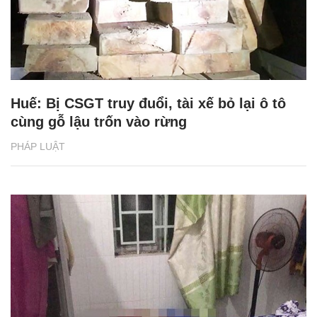
Huế: Bị CSGT truy đuổi, tài xế bỏ lại ô tô
cùng gỗ lậu trốn vào rừng
PHÁP LUẬT