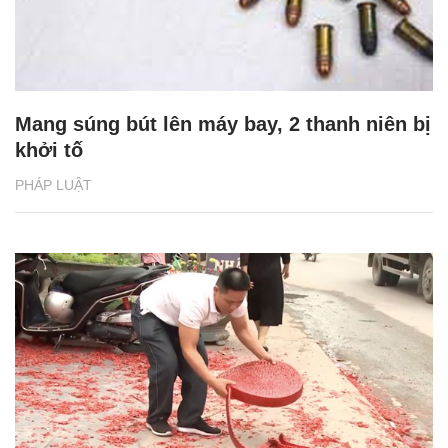
Mang súng bút lên máy bay, 2 thanh niên bị
khởi tố
PHÁP LUẬT