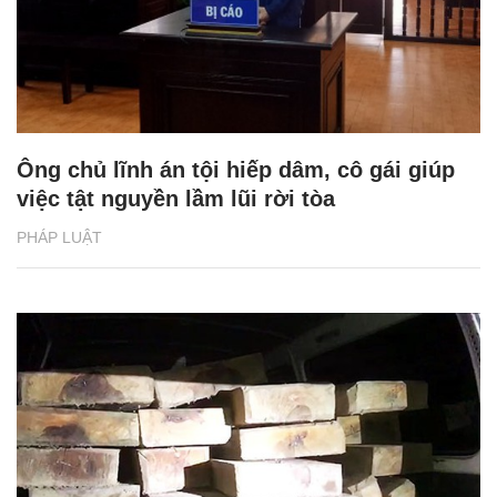
Ông chủ lĩnh án tội hiếp dâm, cô gái giúp
việc tật nguyền lầm lũi rời tòa
PHÁP LUẬT