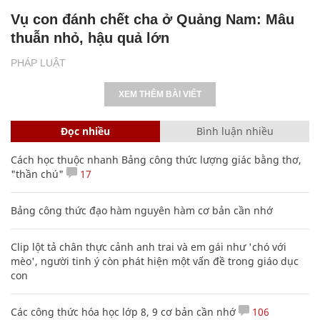
Vụ con đánh chết cha ở Quảng Nam: Mâu
thuẫn nhỏ, hậu quả lớn
PHÁP LUẬT
XEM THÊM BÀI VIẾT
Đọc nhiều
Bình luận nhiều
Cách học thuộc nhanh Bảng công thức lượng giác bằng thơ,
"thần chú"
17
Bảng công thức đạo hàm nguyên hàm cơ bản cần nhớ
Clip lột tả chân thực cảnh anh trai và em gái như 'chó với
mèo', người tinh ý còn phát hiện một vấn đề trong giáo dục
con
Các công thức hóa học lớp 8, 9 cơ bản cần nhớ
106