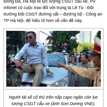
Đống Đa, Hà Nội bị lực lượng CSGT cẩu xe, PV
Infonet có cuộc trao đổi với trung tá Lê Tú - Đội
trưởng Đội CSGT đường sắt – đường bộ - Công an
TP Hà Nội, để hiểu rõ hơn về vấn đề này.
Người tài xế cố thủ trên nắp capo ngăn cản lực
lượng CSGT cẩu xe (ảnh Sơn Dương VNE).