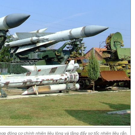
p động cơ chính nhiên liệu lỏng và tầng đẩy sơ tốc nhiên liệu rắn.