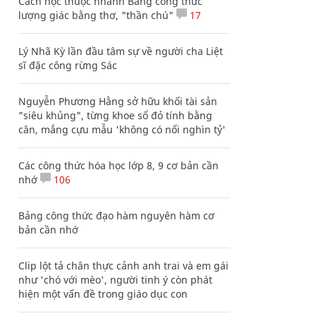
Cách học thuộc nhanh Bảng công thức
lượng giác bằng thơ, "thần chú"
17
Lý Nhã Kỳ lần đầu tâm sự về người cha Liệt
sĩ đặc công rừng Sác
Nguyễn Phương Hằng sở hữu khối tài sản
"siêu khủng", từng khoe sổ đỏ tính bằng
cân, mắng cựu mẫu 'không có nổi nghìn tỷ'
Các công thức hóa học lớp 8, 9 cơ bản cần
nhớ
106
Bảng công thức đạo hàm nguyên hàm cơ
bản cần nhớ
Clip lột tả chân thực cảnh anh trai và em gái
như 'chó với mèo', người tinh ý còn phát
hiện một vấn đề trong giáo dục con