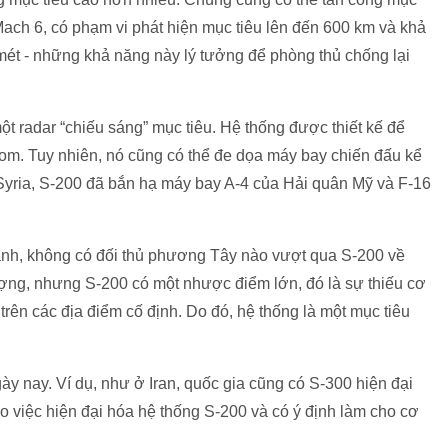
Mach 6, có phạm vi phát hiện mục tiêu lên đến 600 km và khả
mét - những khả năng này lý tưởng để phòng thủ chống lại
t radar “chiếu sáng” mục tiêu. Hệ thống được thiết kế để
m. Tuy nhiên, nó cũng có thể đe dọa máy bay chiến đấu kể
 Syria, S-200 đã bắn hạ máy bay A-4 của Hải quân Mỹ và F-16
Lạnh, không có đối thủ phương Tây nào vượt qua S-200 về
ợng, nhưng S-200 có một nhược điểm lớn, đó là sự thiếu cơ
trên các địa điểm cố định. Do đó, hệ thống là một mục tiêu
y nay. Ví dụ, như ở Iran, quốc gia cũng có S-300 hiện đại
ào việc hiện đại hóa hệ thống S-200 và có ý định làm cho cơ