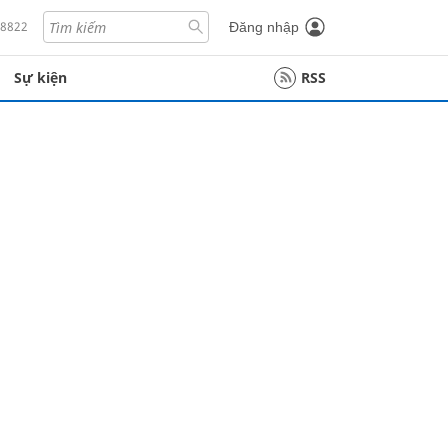
18822
Đăng nhập
Sự kiện
RSS