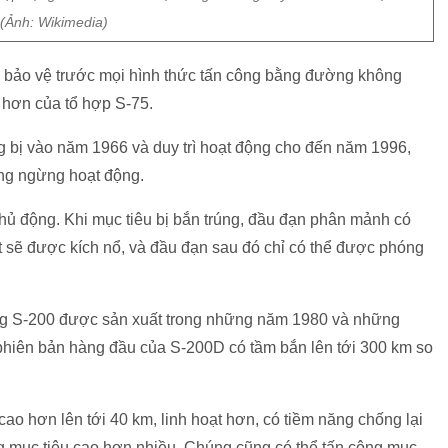
(Ảnh: Wikimedia)
để bảo vệ trước mọi hình thức tấn công bằng đường không
n hơn của tổ hợp S-75.
g bị vào năm 1966 và duy trì hoạt động cho đến năm 1996,
ng ngừng hoạt động.
ủ động. Khi mục tiêu bị bắn trúng, đầu đạn phân mảnh có
t sẽ được kích nổ, và đầu đạn sau đó chỉ có thể được phóng
ống S-200 được sản xuất trong những năm 1980 và những
 phiên bản hàng đầu của S-200D có tầm bắn lên tới 300 km so
cao hơn lên tới 40 km, linh hoạt hơn, có tiềm năng chống lại
úng mục tiêu cao hơn nhiều. Chúng cũng có thể tấn công mục