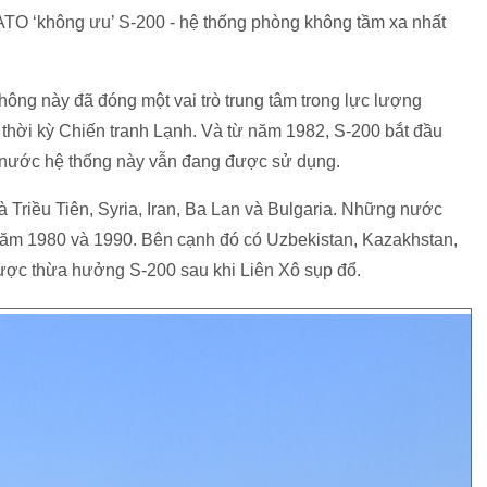
 NATO ‘không ưu’ S-200 - hệ thống phòng không tầm xa nhất
hông này đã đóng một vai trò trung tâm trong lực lượng
thời kỳ Chiến tranh Lạnh. Và từ năm 1982, S-200 bắt đầu
u nước hệ thống này vẫn đang được sử dụng.
à Triều Tiên, Syria, Iran, Ba Lan và Bulgaria. Những nước
năm 1980 và 1990. Bên cạnh đó có Uzbekistan, Kazakhstan,
ược thừa hưởng S-200 sau khi Liên Xô sụp đổ.