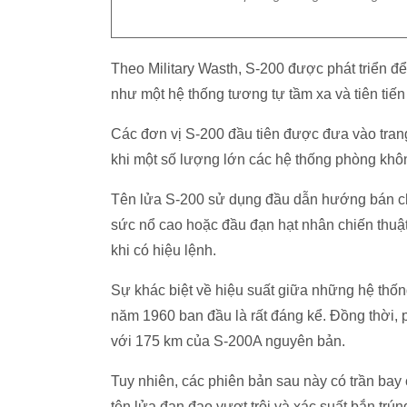
Theo Military Wasth, S-200 được phát triển 
như một hệ thống tương tự tầm xa và tiên tiế
Các đơn vị S-200 đầu tiên được đưa vào tran
khi một số lượng lớn các hệ thống phòng khô
Tên lửa S-200 sử dụng đầu dẫn hướng bán ch
sức nổ cao hoặc đầu đạn hạt nhân chiến thuậ
khi có hiệu lệnh.
Sự khác biệt về hiệu suất giữa những hệ th
năm 1960 ban đầu là rất đáng kể. Đồng thời,
với 175 km của S-200A nguyên bản.
Tuy nhiên, các phiên bản sau này có trần bay 
tên lửa đạn đạo vượt trội và xác suất bắn tr