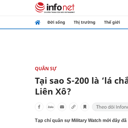
Đời sống
Thị trường
Thế giới
QUÂN SỰ
Tại sao S-200 là ‘lá 
Liên Xô?
Tạp chí quân sự Military Watсh mới đây đã