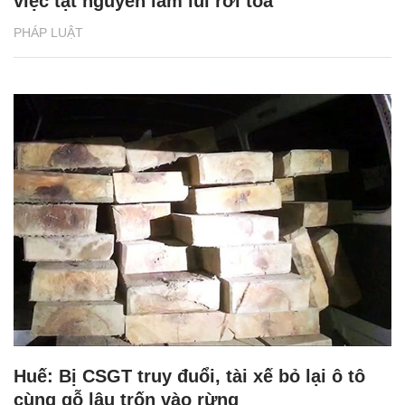
việc tật nguyền lầm lũi rời tòa
PHÁP LUẬT
Huế: Bị CSGT truy đuổi, tài xế bỏ lại ô tô
cùng gỗ lậu trốn vào rừng