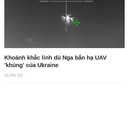
Khoảnh khắc lính dù Nga bắn hạ UAV
'khủng' của Ukraine
QUÂN SỰ