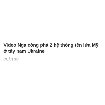
Video Nga công phá 2 hệ thống tên lửa Mỹ
ở tây nam Ukraine
QUÂN SỰ