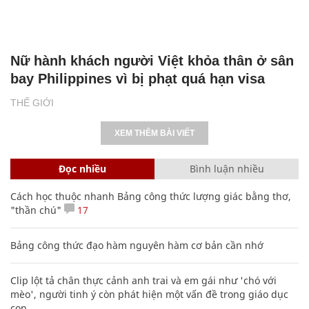
Nữ hành khách người Việt khỏa thân ở sân
bay Philippines vì bị phạt quá hạn visa
THẾ GIỚI
XEM THÊM BÀI VIẾT
Đọc nhiều
Bình luận nhiều
Cách học thuộc nhanh Bảng công thức lượng giác bằng thơ,
"thần chú"
17
Bảng công thức đạo hàm nguyên hàm cơ bản cần nhớ
Clip lột tả chân thực cảnh anh trai và em gái như 'chó với
mèo', người tinh ý còn phát hiện một vấn đề trong giáo dục
con