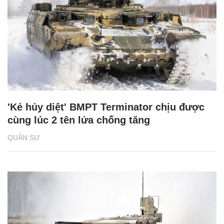
'Kẻ hủy diệt' BMPT Terminator chịu được
cùng lúc 2 tên lửa chống tăng
QUÂN SỰ