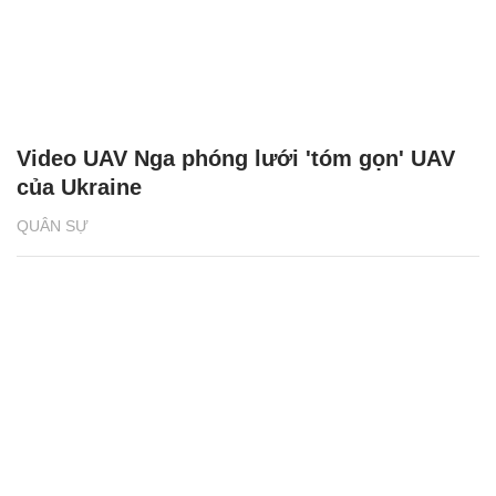
Video UAV Nga phóng lưới 'tóm gọn' UAV
của Ukraine
QUÂN SỰ