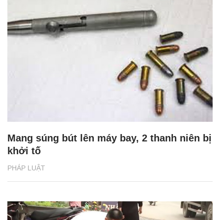
Mang súng bút lên máy bay, 2 thanh niên bị
khởi tố
PHÁP LUẬT