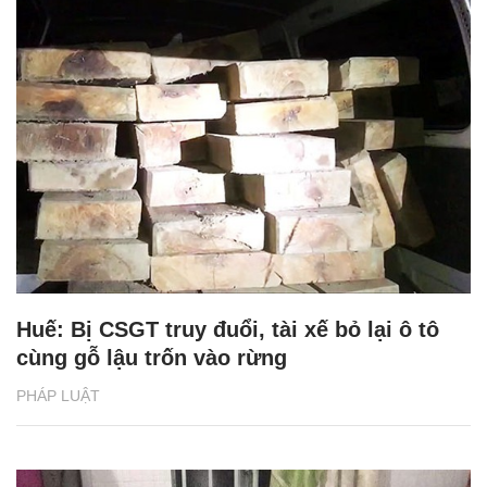
Huế: Bị CSGT truy đuổi, tài xế bỏ lại ô tô
cùng gỗ lậu trốn vào rừng
PHÁP LUẬT