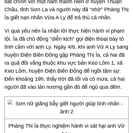
bất chính với một nam thanh niên ở huyện Thuận
Châu, tỉnh Sơn La và người này đã “nhờ” Phàng Thị
Ía giết nạn nhân Vừa A Ly để trả thù cá nhân.
Vì quá yêu nên Ía nhận lời thực hiện hành vi phạm
tội. Ía đã chủ động “diễn kịch” gọi điện thoại bày tỏ
tình cảm với anh Ly. Ngày 4/6, khi anh Vừ A Ly sang
huyện Điện Biên Đông gặp Phàng Thị Ía, cả hai đã
ra quả đồi vắng thuộc khu vực bản Keo Lôm 1, xã
Keo Lôm, huyện Điện Biên Đông để ngồi tâm sự.
Đến khoảng 19h, thấy trời đã tối và có mưa, cả hai
người đã vào lán nương gần đó để ngủ qua đêm.
Phàng Thị Ía thực nghiệm hành vi sát hại anh Vừ