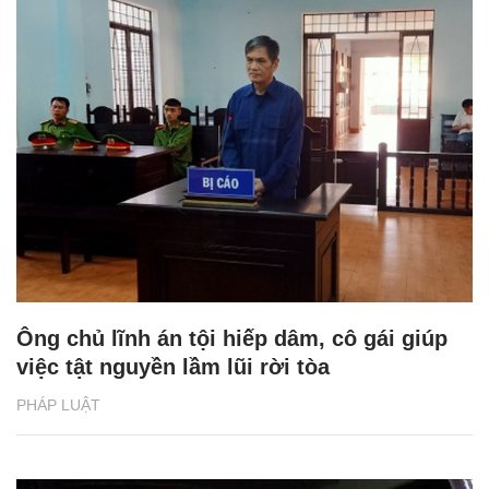
Ông chủ lĩnh án tội hiếp dâm, cô gái giúp
việc tật nguyền lầm lũi rời tòa
PHÁP LUẬT