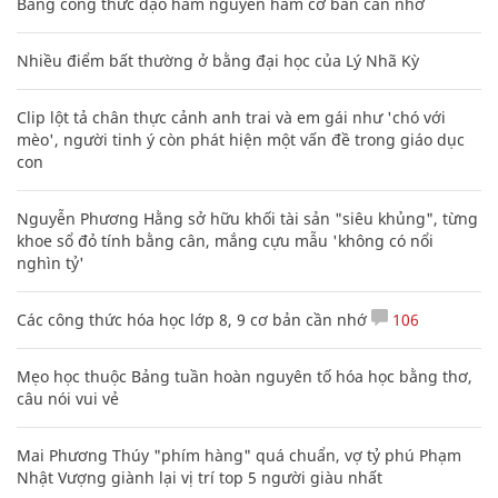
Bảng công thức đạo hàm nguyên hàm cơ bản cần nhớ
Nhiều điểm bất thường ở bằng đại học của Lý Nhã Kỳ
Clip lột tả chân thực cảnh anh trai và em gái như 'chó với
mèo', người tinh ý còn phát hiện một vấn đề trong giáo dục
con
Nguyễn Phương Hằng sở hữu khối tài sản "siêu khủng", từng
khoe sổ đỏ tính bằng cân, mắng cựu mẫu 'không có nổi
nghìn tỷ'
Các công thức hóa học lớp 8, 9 cơ bản cần nhớ
106
Mẹo học thuộc Bảng tuần hoàn nguyên tố hóa học bằng thơ,
câu nói vui vẻ
Mai Phương Thúy "phím hàng" quá chuẩn, vợ tỷ phú Phạm
Nhật Vượng giành lại vị trí top 5 người giàu nhất