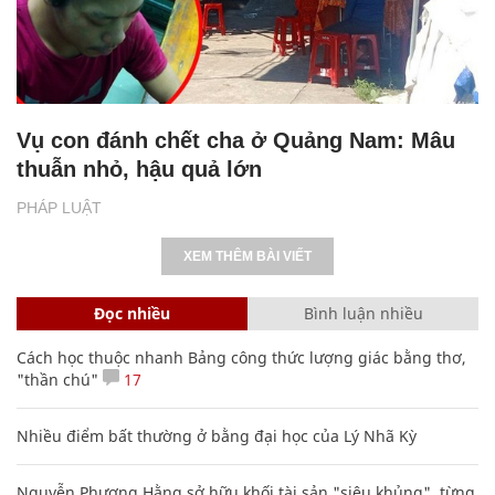
Vụ con đánh chết cha ở Quảng Nam: Mâu
thuẫn nhỏ, hậu quả lớn
PHÁP LUẬT
XEM THÊM BÀI VIẾT
Đọc nhiều
Bình luận nhiều
Cách học thuộc nhanh Bảng công thức lượng giác bằng thơ,
"thần chú"
17
Nhiều điểm bất thường ở bằng đại học của Lý Nhã Kỳ
Nguyễn Phương Hằng sở hữu khối tài sản "siêu khủng", từng