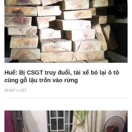
Huế: Bị CSGT truy đuổi, tài xế bỏ lại ô tô
cùng gỗ lậu trốn vào rừng
PHÁP LUẬT