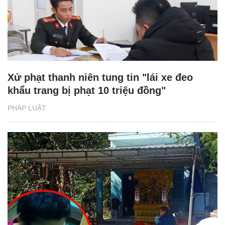
Xử phạt thanh niên tung tin "lái xe đeo
khẩu trang bị phạt 10 triệu đồng"
PHÁP LUẬT