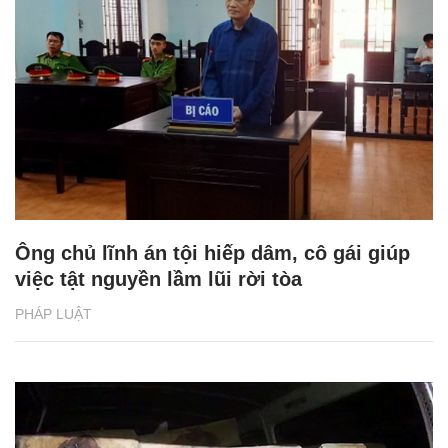
Ông chủ lĩnh án tội hiếp dâm, cô gái giúp
việc tật nguyền lầm lũi rời tòa
PHÁP LUẬT