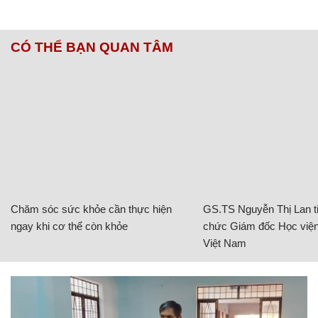
CÓ THỂ BẠN QUAN TÂM
Chăm sóc sức khỏe cần thực hiện
GS.TS Nguyễn Thị Lan ti
ngay khi cơ thể còn khỏe
chức Giám đốc Học viện
Việt Nam