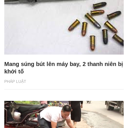
Mang súng bút lên máy bay, 2 thanh niên bị
khởi tố
PHÁP LUẬT