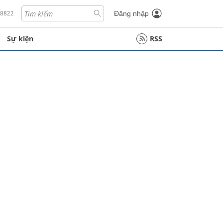
18822
Đăng nhập
Sự kiện
RSS