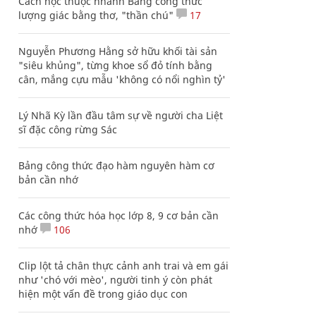
Cách học thuộc nhanh Bảng công thức
lượng giác bằng thơ, "thần chú"
17
Nguyễn Phương Hằng sở hữu khối tài sản
"siêu khủng", từng khoe sổ đỏ tính bằng
cân, mắng cựu mẫu 'không có nổi nghìn tỷ'
Lý Nhã Kỳ lần đầu tâm sự về người cha Liệt
sĩ đặc công rừng Sác
Bảng công thức đạo hàm nguyên hàm cơ
bản cần nhớ
Các công thức hóa học lớp 8, 9 cơ bản cần
nhớ
106
Clip lột tả chân thực cảnh anh trai và em gái
như 'chó với mèo', người tinh ý còn phát
hiện một vấn đề trong giáo dục con