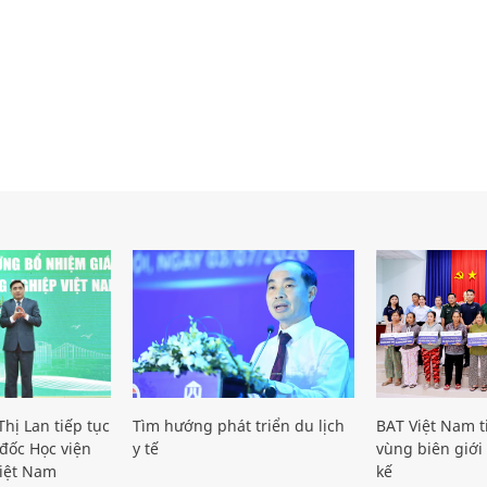
hị Lan tiếp tục
Tìm hướng phát triển du lịch
BAT Việt Nam t
đốc Học viện
y tế
vùng biên giới 
iệt Nam
kế