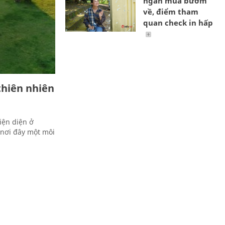
ngàn mùa bướm
về, điểm tham
quan check in hấp
thiên nhiên
hiện diện ở
 nơi đây một môi