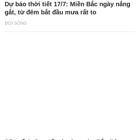
Dự báo thời tiết 17/7: Miền Bắc ngày nắng
gắt, từ đêm bắt đầu mưa rất to
ĐỜI SỐNG