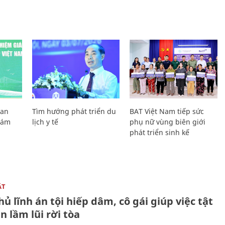
Lan
Tìm hướng phát triển du
BAT Việt Nam tiếp sức
Giám
lịch y tế
phụ nữ vùng biên giới
phát triển sinh kế
ẬT
ủ lĩnh án tội hiếp dâm, cô gái giúp việc tật
 lầm lũi rời tòa