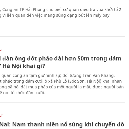
, Công an TP Hải Phòng cho biết cơ quan điều tra vừa khởi tố 2
g vì liên quan đến việc mang súng dạng bút lên máy bay.
ẬT
 đàn ông đốt pháo dài hơn 50m trong đám
 Hà Nội khai gì?
ơ quan công an tạm giữ hình sự, đối tượng Trần Văn Khang,
t pháo trong đám cưới ở xã Phù Lỗ (Sóc Sơn, Hà Nội) khai nhận
ạng xã hội đặt mua pháo của một người lạ mặt, được người bán
ề nơi tổ chức đám cưới.
ẬT
Nai: Nam thanh niên nổ súng khi chuyển đồ