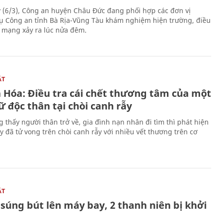
 (6/3), Công an huyện Châu Đức đang phối hợp các đơn vị
ụ Công an tỉnh Bà Rịa-Vũng Tàu khám nghiệm hiện trường, điều
n mạng xảy ra lúc nửa đêm.
ẬT
 Hóa: Điều tra cái chết thương tâm của một
 độc thân tại chòi canh rẫy
g thấy người thân trở về, gia đình nạn nhân đi tìm thì phát hiện
y đã tử vong trên chòi canh rẫy với nhiều vết thương trên cơ
ẬT
súng bút lên máy bay, 2 thanh niên bị khởi