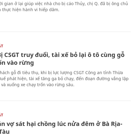
i gian ở lại giúp việc nhà cho bị cáo Thủy, chị Q. đã bị ông chủ
n thực hiện hành vi hiếp dâm.
ẬT
ị CSGT truy đuổi, tài xế bỏ lại ô tô cùng gỗ
rốn vào rừng
hách gỗ đi tiêu thụ, khi bị lực lượng CSGT Công an tỉnh Thừa
Huế phát hiện, tài xế tăng ga bỏ chạy, đến đoạn đường vắng lập
 và xuống xe chạy trốn vào rừng sâu.
ẬT
n vợ sát hại chồng lúc nửa đêm ở Bà Rịa-
Tàu