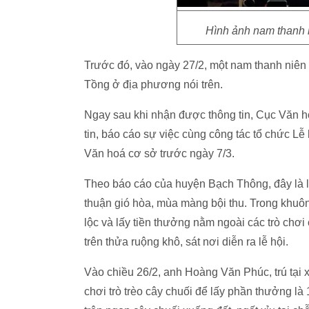
Hình ảnh nam thanh n
Trước đó, vào ngày 27/2, một nam thanh niên bị
Tồng ở địa phương nói trên.
Ngay sau khi nhận được thông tin, Cục Văn h
tin, báo cáo sự việc cùng công tác tổ chức L
Văn hoá cơ sở trước ngày 7/3.
Theo báo cáo của huyện Bạch Thông, đây là lễ h
thuận gió hòa, mùa màng bội thu. Trong khuôn k
lộc và lấy tiền thưởng nằm ngoài các trò ch
trên thửa ruộng khô, sát nơi diễn ra lễ hội.
Vào chiều 26/2, anh Hoàng Văn Phúc, trú tại 
chơi trò trèo cây chuối để lấy phần thưởng la