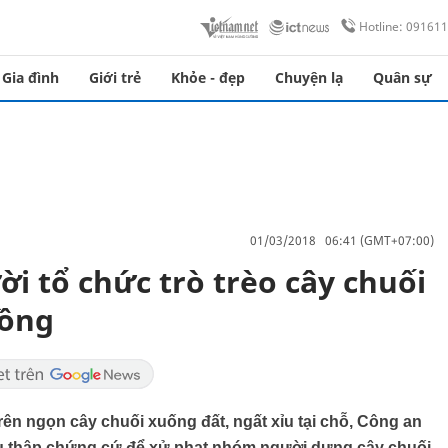
Hotline: 09161
Gia đình
Giới trẻ
Khỏe - đẹp
Chuyện lạ
Quân sự
01/03/2018 06:41 (GMT+07:00)
i tổ chức trò trèo cây chuối
Tồng
rên ngọn cây chuối xuống đất, ngất xỉu tại chỗ, Công an
u thập chứng cứ để xử phạt nhóm người dựng cây chuối