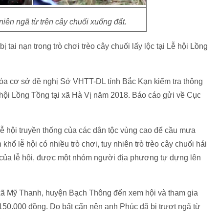
iên ngã từ trên cây chuối xuống đất.
 tai nạn trong trò chơi trèo cây chuối lấy lộc tại Lễ hội Lồng
óa cơ sở đề nghị Sở VHTT-DL tỉnh Bắc Kạn kiểm tra thông
ễ hội Lồng Tồng tại xã Hà Vị năm 2018. Báo cáo gửi về Cục
ội truyền thống của các dân tộc vùng cao để cầu mưa
hổ lễ hội có nhiều trò chơi, tuy nhiên trò trèo cây chuối hái
ơi của lễ hội, được một nhóm người địa phương tự dựng lên
xã Mỹ Thanh, huyện Bạch Thông đến xem hội và tham gia
̀ 150.000 đồng. Do bất cẩn nên anh Phúc đã bị trượt ngã từ