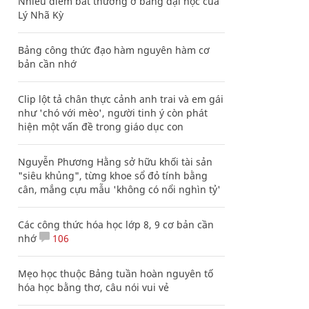
Nhiều điểm bất thường ở bằng đại học của
Lý Nhã Kỳ
Bảng công thức đạo hàm nguyên hàm cơ
bản cần nhớ
Clip lột tả chân thực cảnh anh trai và em gái
như 'chó với mèo', người tinh ý còn phát
hiện một vấn đề trong giáo dục con
Nguyễn Phương Hằng sở hữu khối tài sản
"siêu khủng", từng khoe sổ đỏ tính bằng
cân, mắng cựu mẫu 'không có nổi nghìn tỷ'
Các công thức hóa học lớp 8, 9 cơ bản cần
nhớ
106
Mẹo học thuộc Bảng tuần hoàn nguyên tố
hóa học bằng thơ, câu nói vui vẻ