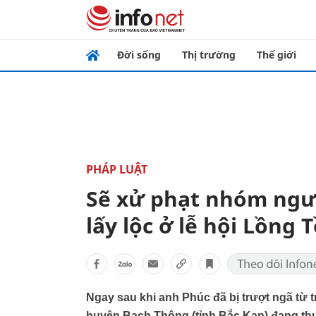
Đời sống
Thị trường
Thế giới
PHÁP LUẬT
Sẽ xử phạt nhóm ngườ
lấy lộc ở lễ hội Lồng 
Ngay sau khi anh Phúc đã bị trượt ngã từ t
huyện Bạch Thông (tỉnh Bắc Kạn) đang th