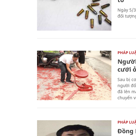
Ngày 5/3
đối tượn
PHÁP LU
Người
cưới ở
Sau bị c
người đố
đã lên m
chuyển v
PHÁP LU
Đồng 