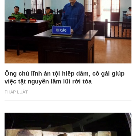
Ông chủ lĩnh án tội hiếp dâm, cô gái giúp
việc tật nguyền lầm lũi rời tòa
PHÁP LUẬT