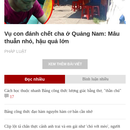
Vụ con đánh chết cha ở Quảng Nam: Mâu
thuẫn nhỏ, hậu quả lớn
PHÁP LUẬT
XEM THÊM BÀI VIẾT
Đọc nhiều
Bình luận nhiều
Cách học thuộc nhanh Bảng công thức lượng giác bằng thơ, "thần chú"
17
Bảng công thức đạo hàm nguyên hàm cơ bản cần nhớ
Clip lột tả chân thực cảnh anh trai và em gái như 'chó với mèo', người