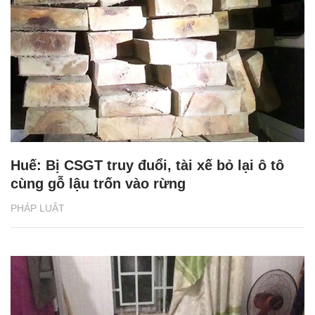
Huế: Bị CSGT truy đuổi, tài xế bỏ lại ô tô
cùng gỗ lậu trốn vào rừng
PHÁP LUẬT