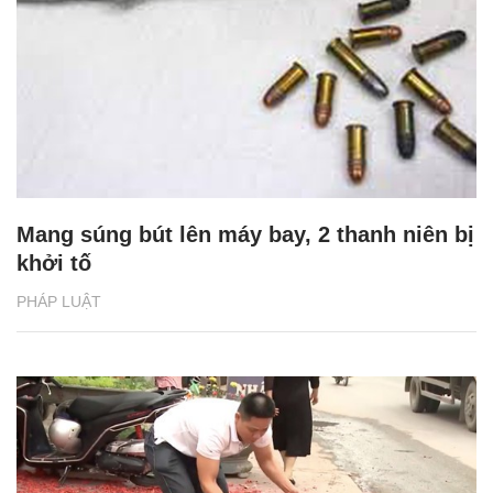
Mang súng bút lên máy bay, 2 thanh niên bị
khởi tố
PHÁP LUẬT