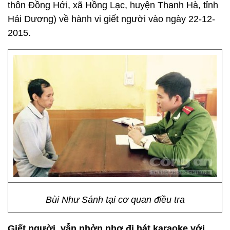
thôn Đồng Hới, xã Hồng Lạc, huyện Thanh Hà, tỉnh
Hải Dương) về hành vi giết người vào ngày 22-12-
2015.
Bùi Như Sánh tại cơ quan điều tra
Giết người, vẫn nhởn nhơ đi hát karaoke với