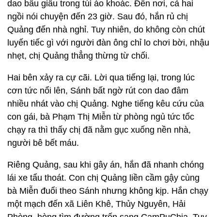
dao bầu giấu trong túi áo khoác. Đến nơi, cả hai
ngồi nói chuyện đến 23 giờ. Sau đó, hắn rủ chị
Quảng đến nhà nghỉ. Tuy nhiên, do không còn chút
luyến tiếc gì với người đàn ông chỉ lo chơi bời, nhậu
nhẹt, chị Quảng thẳng thừng từ chối.
Hai bên xảy ra cự cãi. Lời qua tiếng lại, trong lúc
cơn tức nổi lên, Sánh bất ngờ rút con dao đâm
nhiều nhát vào chị Quảng. Nghe tiếng kêu cứu của
con gái, bà Phạm Thị Miễn từ phòng ngủ tức tốc
chạy ra thì thấy chị đã nằm gục xuống nền nhà,
người bê bết máu.
Riêng Quảng, sau khi gây án, hắn đã nhanh chóng
lái xe tẩu thoát. Con chị Quảng liền cầm gậy cùng
bà Miễn đuổi theo Sánh nhưng không kịp. Hắn chạy
một mạch đến xã Liên Khê, Thủy Nguyên, Hải