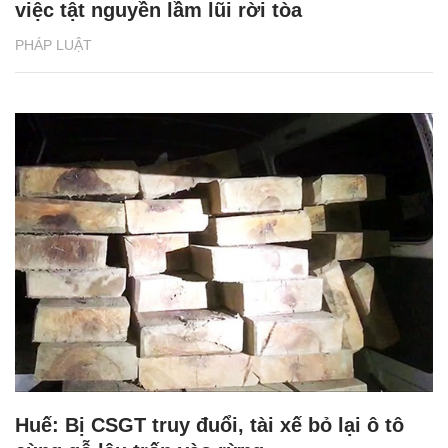
việc tật nguyền lầm lũi rời tòa
PHÁP LUẬT
Huế: Bị CSGT truy đuổi, tài xế bỏ lại ô tô