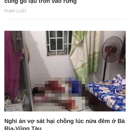
cùng gỗ lậu trốn vào rừng
PHÁP LUẬT
Nghi án vợ sát hại chồng lúc nửa đêm ở Bà
Rịa-Vũng Tàu