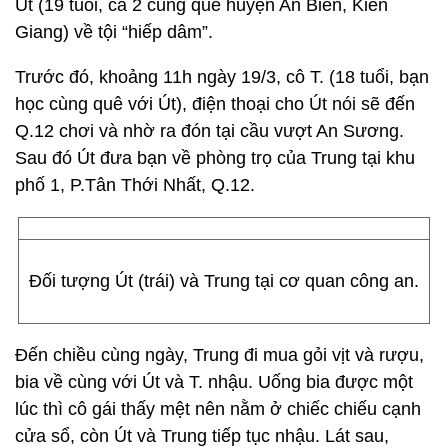
Út (19 tuổi, cả 2 cùng quê huyện An Biên, Kiên
Giang) về tội “hiếp dâm”.
Trước đó, khoảng 11h ngày 19/3, cô T. (18 tuổi, bạn
học cùng quê với Út), điện thoại cho Út nói sẽ đến
Q.12 chơi và nhờ ra đón tại cầu vượt An Sương.
Sau đó Út đưa bạn về phòng trọ của Trung tại khu
phố 1, P.Tân Thới Nhất, Q.12.
Đối tượng Út (trái) và Trung tại cơ quan công an.
Đến chiều cùng ngày, Trung đi mua gỏi vịt và rượu,
bia về cùng với Út và T. nhậu. Uống bia được một
lúc thì cô gái thấy mệt nên nằm ở chiếc chiếu cạnh
cửa sổ, còn Út và Trung tiếp tục nhậu. Lát sau,