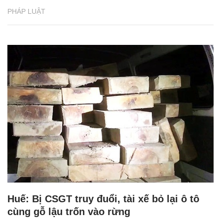
PHÁP LUẬT
Huế: Bị CSGT truy đuổi, tài xế bỏ lại ô tô
cùng gỗ lậu trốn vào rừng