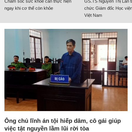
Chăm sóc sức khỏe cần thực hiện
GS.TS Nguyễn Thị Lan ti
ngay khi cơ thể còn khỏe
chức Giám đốc Học viện
Việt Nam
Ông chủ lĩnh án tội hiếp dâm, cô gái giúp
việc tật nguyền lầm lũi rời tòa