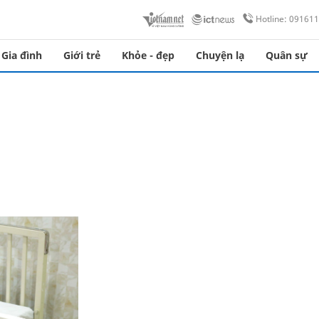
Hotline: 09161
Gia đình
Giới trẻ
Khỏe - đẹp
Chuyện lạ
Quân sự