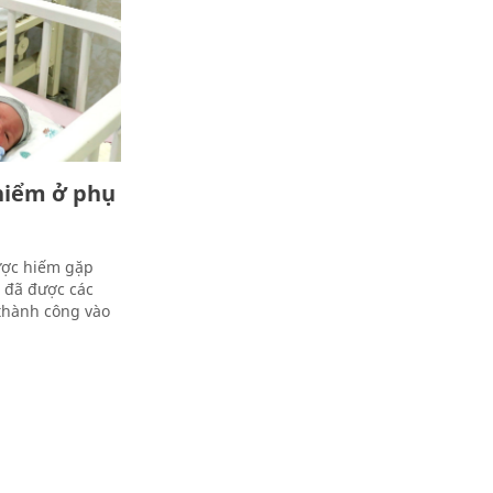
 hiểm ở phụ
lược hiếm gặp
 đã được các
 thành công vào