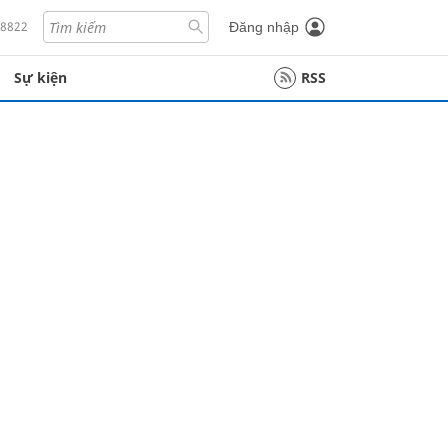
18822
Đăng nhập
Sự kiện
RSS