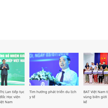
hị Lan tiếp tục
Tìm hướng phát triển du lịch
BAT Việt Nam t
đốc Học viện
y tế
vùng biên giới 
iệt Nam
kế