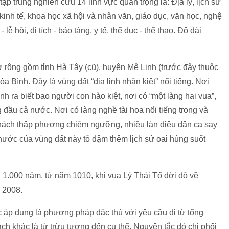
tập trung nghiên cứu 14 lĩnh vực quan trọng là: Địa lý, lịch sử
, kinh tế, khoa học xã hội và nhân văn, giáo dục, văn học, nghệ
 lễ hội, di tích - bảo tàng, y tế, thể dục - thể thao. Độ dài
 rộng gồm tỉnh Hà Tây (cũ), huyện Mê Linh (trước đây thuộc
a Bình. Đây là vùng đất “địa linh nhân kiệt” nổi tiếng. Nơi
nh ra biết bao người con hào kiệt, nơi có “một làng hai vua”,
 đầu cả nước. Nơi có làng nghề tài hoa nổi tiếng trong và
 khách thập phương chiêm ngưỡng, nhiều làn điệu dân ca say
nước của vùng đất này tô đậm thêm lịch sử oai hùng suốt
n 1.000 năm, từ năm 1010, khi vua Lý Thái Tổ dời đô về
 2008.
p dụng là phương pháp đặc thù với yêu cầu đi từ tổng
ách khác là từ trừu tượng đến cụ thể. Nguyên tắc đó chi phối