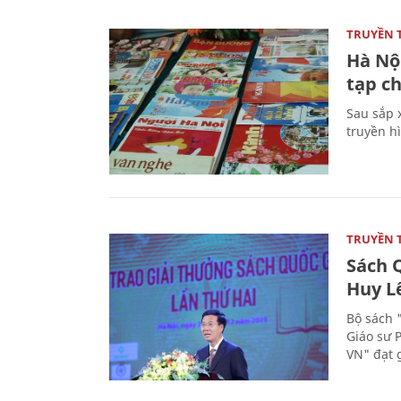
TRUYỀN 
Hà Nội
tạp ch
Sau sắp x
truyền hì
TRUYỀN 
Sách Q
Huy L
Bộ sách 
Giáo sư 
VN" đạt 