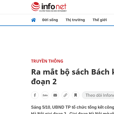
Đời sống
Thị trường
Thế giới
TRUYỀN THÔNG
Ra mắt bộ sách Bách 
đoạn 2
Sáng 5/10, UBND TP tổ chức tổng kết công
Hà Nội giai đoạn 2 - Giai đoạn Hà Nội mở r