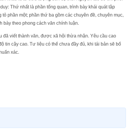
duy: Thứ nhất là phần tổng quan, trình bày khái quát tập
ng tỏ phần một; phần thứ ba gồm các chuyên đề, chuyên mục,
nh bày theo phong cách văn chính luận.
ệu đã viết thành văn, được xã hội thừa nhận. Yêu cầu cao
ộ tin cậy cao. Tư liệu có thể chưa đầy đủ, khi tái bản sẽ bổ
chuẩn xác.