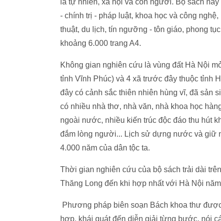
là tự nhiên, xã hội và con người. Bộ sách này 
- chính trị - pháp luật, khoa học và công nghệ
thuật, du lịch, tín ngưỡng - tôn giáo, phong tục -
khoảng 6.000 trang A4.
Không gian nghiên cứu là vùng đất Hà Nội mở
tỉnh Vĩnh Phúc) và 4 xã trước đây thuộc tỉnh Hò
đây có cảnh sắc thiên nhiên hùng vĩ, đã sản si
có nhiều nhà thơ, nhà văn, nhà khoa học hàng
ngoài nước, nhiều kiến trúc độc đáo thu hút
đắm lòng người... Lịch sử dựng nước và giữ 
4.000 năm của dân tộc ta.
Thời gian nghiên cứu của bộ sách trải dài trê
Thăng Long đến khi hợp nhất với Hà Nội năm
Phương pháp biên soạn Bách khoa thư được á
hợp, khái quát đến diễn giải từng bước, nói c