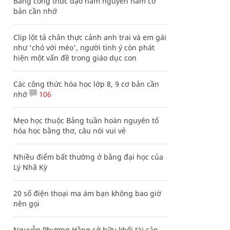
Bảng công thức đạo hàm nguyên hàm cơ
bản cần nhớ
Clip lột tả chân thực cảnh anh trai và em gái
như 'chó với mèo', người tinh ý còn phát
hiện một vấn đề trong giáo dục con
Các công thức hóa học lớp 8, 9 cơ bản cần
nhớ
106
Mẹo học thuộc Bảng tuần hoàn nguyên tố
hóa học bằng thơ, câu nói vui vẻ
Nhiều điểm bất thường ở bằng đại học của
Lý Nhã Kỳ
20 số điện thoại ma ám bạn không bao giờ
nên gọi
Nguyễn Phương Hằng sở hữu khối tài sản