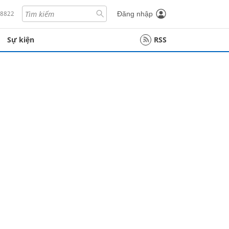
18822
Đăng nhập
Sự kiện
RSS