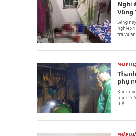
Nghi á
Vũng 
Sáng nay
nghiệp v
tra vụ á
PHÁP LU
Thanh
phụ nữ
Khi khôn
người nà
thể.
PHÁP LU