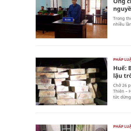
Ông ch
nguyền
Trong thờ
nhiều lầ
PHÁP LU
Huế: B
lậu t
Chở 26 p
Thiên – 
tức dừng
PHÁP LU