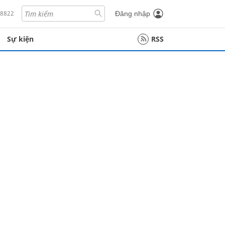
18822
Đăng nhập
Sự kiện
RSS