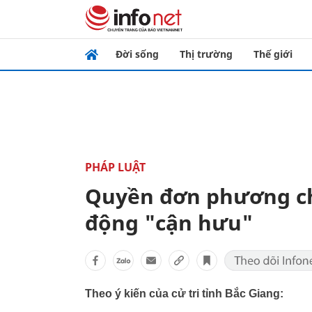
Đời sống
Thị trường
Thế giới
PHÁP LUẬT
Quyền đơn phương ch
động "cận hưu"
Theo ý kiến của cử tri tỉnh Bắc Giang: