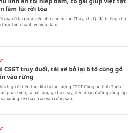
ủ lĩnh án tội hiếp dâm, cô gái giúp việc tật
 lầm lũi rời tòa
i gian ở lại giúp việc nhà cho bị cáo Thủy, chị Q. đã bị ông chủ
n thực hiện hành vi hiếp dâm.
ẬT
ị CSGT truy đuổi, tài xế bỏ lại ô tô cùng gỗ
rốn vào rừng
hách gỗ đi tiêu thụ, khi bị lực lượng CSGT Công an tỉnh Thừa
Huế phát hiện, tài xế tăng ga bỏ chạy, đến đoạn đường vắng lập
 và xuống xe chạy trốn vào rừng sâu.
ẬT