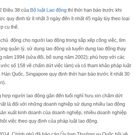
 2 Điều 38 của
Bộ luật Lao động
thì thời hạn báo trước khi
uy định từ ít nhất 3 ngày đến ít nhất 45 ngày tùy theo loại
p cụ thể.
ự chủ động cho người lao động trong sắp xếp công việc, tìm
ong quản lý, sử dụng lao động và tuyển dụng lao động thay
ng năm 1994 (sửa đổi, bổ sung năm 2002); phù hợp với các
 ước số 158 về chấm dứt việc làm) và có tham khảo pháp luật
, Hàn Quốc, Singapore quy định thời hạn báo trước ít nhất 30
n).
ng hợp người lao động gần đến tuổi nghỉ hưu xin chấm dứt
hất là đối với những doanh nghiệp sử dụng nhiều lao động
ản xuất kinh doanh của doanh nghiệp, nhiều doanh nghiệp
thôi việc theo quy định của pháp luật lao động.
2/2014, Chính phủ đã báo cáo Ủy ban Thường vụ Quốc hội về