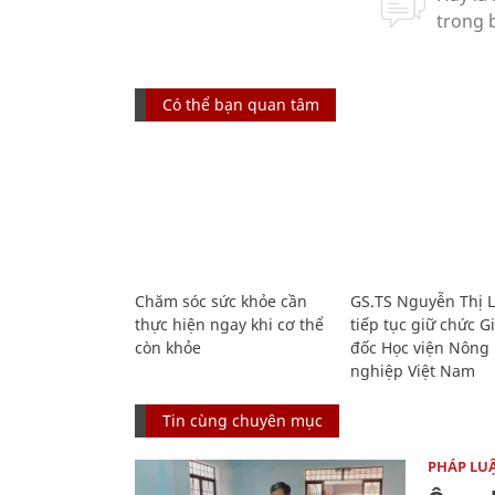
Có thể bạn quan tâm
Chăm sóc sức khỏe cần
GS.TS Nguyễn Thị 
thực hiện ngay khi cơ thể
tiếp tục giữ chức 
còn khỏe
đốc Học viện Nông
nghiệp Việt Nam
Tin cùng chuyên mục
PHÁP LU