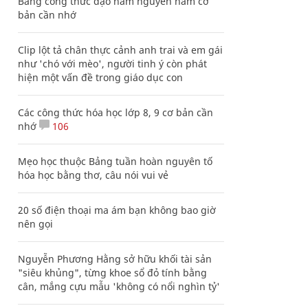
Bảng công thức đạo hàm nguyên hàm cơ
bản cần nhớ
Clip lột tả chân thực cảnh anh trai và em gái
như 'chó với mèo', người tinh ý còn phát
hiện một vấn đề trong giáo dục con
Các công thức hóa học lớp 8, 9 cơ bản cần
nhớ
106
Mẹo học thuộc Bảng tuần hoàn nguyên tố
hóa học bằng thơ, câu nói vui vẻ
20 số điện thoại ma ám bạn không bao giờ
nên gọi
Nguyễn Phương Hằng sở hữu khối tài sản
"siêu khủng", từng khoe sổ đỏ tính bằng
cân, mắng cựu mẫu 'không có nổi nghìn tỷ'