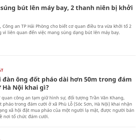
súng bút lên máy bay, 2 thanh niên bị khởi
, Công an TP Hải Phòng cho biết cơ quan điều tra vừa khởi tố 2
g vì liên quan đến việc mang súng dạng bút lên máy bay.
ẬT
 đàn ông đốt pháo dài hơn 50m trong đám
 Hà Nội khai gì?
ơ quan công an tạm giữ hình sự, đối tượng Trần Văn Khang,
t pháo trong đám cưới ở xã Phù Lỗ (Sóc Sơn, Hà Nội) khai nhận
ạng xã hội đặt mua pháo của một người lạ mặt, được người bán
ề nơi tổ chức đám cưới.