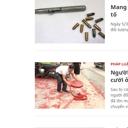
Mang 
tố
Ngày 5/3
đối tượn
PHÁP LU
Người
cưới ở
Sau bị c
người đố
đã lên m
chuyển v