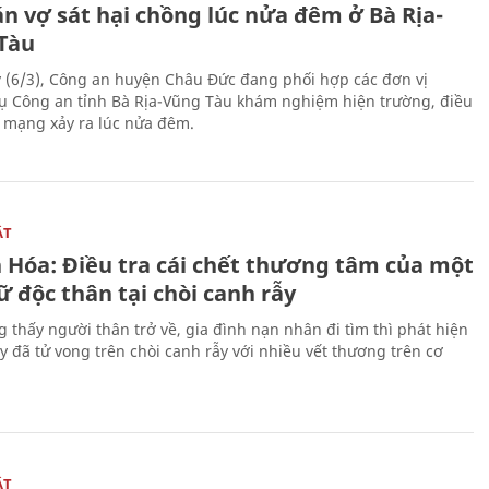
n vợ sát hại chồng lúc nửa đêm ở Bà Rịa-
Tàu
 (6/3), Công an huyện Châu Đức đang phối hợp các đơn vị
ụ Công an tỉnh Bà Rịa-Vũng Tàu khám nghiệm hiện trường, điều
n mạng xảy ra lúc nửa đêm.
ẬT
 Hóa: Điều tra cái chết thương tâm của một
 độc thân tại chòi canh rẫy
g thấy người thân trở về, gia đình nạn nhân đi tìm thì phát hiện
y đã tử vong trên chòi canh rẫy với nhiều vết thương trên cơ
ẬT