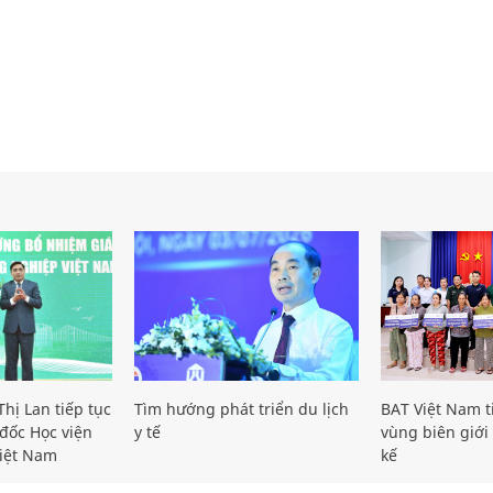
hị Lan tiếp tục
Tìm hướng phát triển du lịch
BAT Việt Nam t
đốc Học viện
y tế
vùng biên giới 
iệt Nam
kế