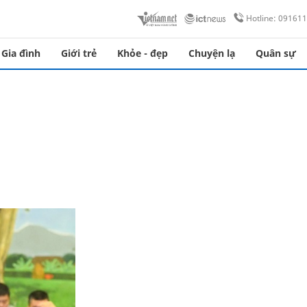
Hotline: 09161
Gia đình
Giới trẻ
Khỏe - đẹp
Chuyện lạ
Quân sự