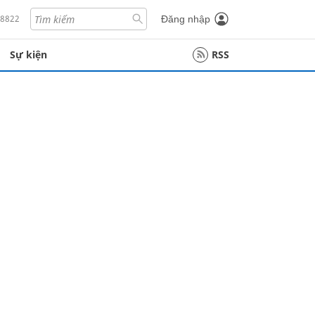
18822
Đăng nhập
Sự kiện
RSS