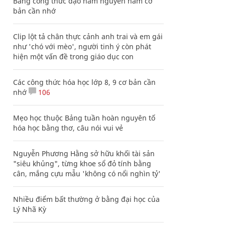
Bảng công thức đạo hàm nguyên hàm cơ
bản cần nhớ
Clip lột tả chân thực cảnh anh trai và em gái
như 'chó với mèo', người tinh ý còn phát
hiện một vấn đề trong giáo dục con
Các công thức hóa học lớp 8, 9 cơ bản cần
nhớ
106
Mẹo học thuộc Bảng tuần hoàn nguyên tố
hóa học bằng thơ, câu nói vui vẻ
Nguyễn Phương Hằng sở hữu khối tài sản
"siêu khủng", từng khoe sổ đỏ tính bằng
cân, mắng cựu mẫu 'không có nổi nghìn tỷ'
Nhiều điểm bất thường ở bằng đại học của
Lý Nhã Kỳ