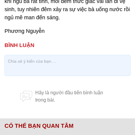
khi ngủ bà rất tỉnh, mỗi đêm thức giấc vài lần đi vệ
sinh, tuy nhiên đêm xảy ra sự việc bà uống nước rồi
ngủ mê man đến sáng.
Phương Nguyễn
CÓ THỂ BẠN QUAN TÂM