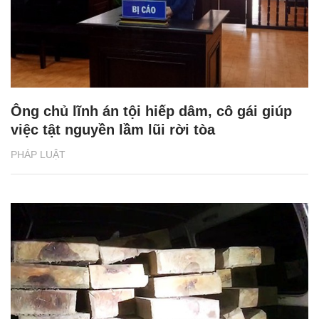
Ông chủ lĩnh án tội hiếp dâm, cô gái giúp
việc tật nguyền lầm lũi rời tòa
PHÁP LUẬT