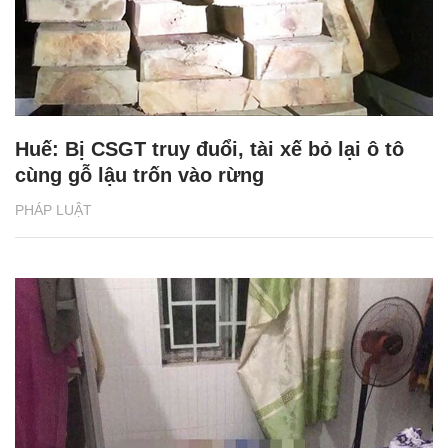
Huế: Bị CSGT truy đuổi, tài xế bỏ lại ô tô
cùng gỗ lậu trốn vào rừng
PHÁP LUẬT