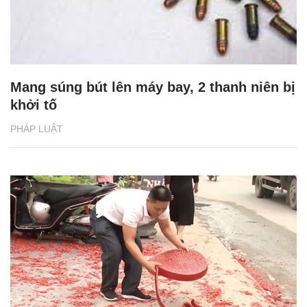
Mang súng bút lên máy bay, 2 thanh niên bị
khởi tố
PHÁP LUẬT