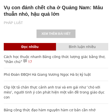
Vụ con đánh chết cha ở Quảng Nam: Mâu
thuẫn nhỏ, hậu quả lớn
PHÁP LUẬT
XEM THÊM BÀI VIẾT
Đọc nhiều
Bình luận nhiều
Cách học thuộc nhanh Bảng công thức lượng giác bằng thơ,
"thần chú"
17
Phó Đoàn ĐBQH Hà Giang Vương Ngọc Hà bị kỷ luật
Clip lột tả chân thực cảnh anh trai và em gái như 'chó với
mèo', người tinh ý còn phát hiện một vấn đề trong giáo dục
con
Bảng công thức đạo hàm nguyên hàm cơ bản cần nhớ