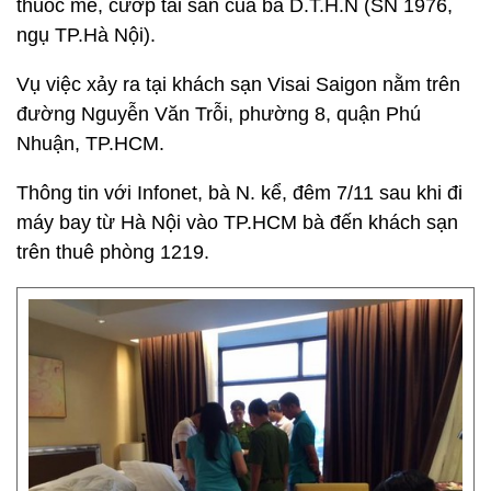
thuốc mê, cướp tài sản của bà D.T.H.N (SN 1976,
ngụ TP.Hà Nội).
Vụ việc xảy ra tại khách sạn Visai Saigon nằm trên
đường Nguyễn Văn Trỗi, phường 8, quận Phú
Nhuận, TP.HCM.
Thông tin với Infonet, bà N. kể, đêm 7/11 sau khi đi
máy bay từ Hà Nội vào TP.HCM bà đến khách sạn
trên thuê phòng 1219.