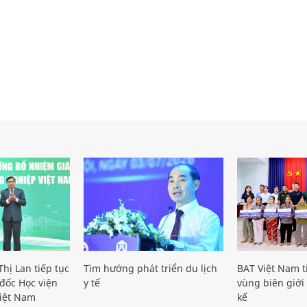
hị Lan tiếp tục
Tìm hướng phát triển du lịch
BAT Việt Nam t
đốc Học viện
y tế
vùng biên giới 
iệt Nam
kế