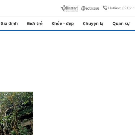
Hotline: 09161
Gia đình
Giới trẻ
Khỏe - đẹp
Chuyện lạ
Quân sự