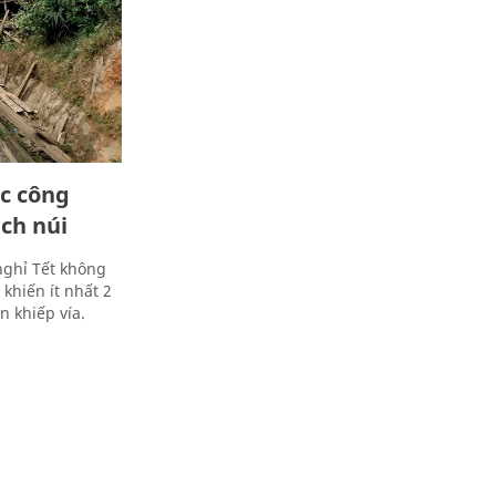
c công
ch núi
nghỉ Tết không
khiến ít nhất 2
 khiếp vía.