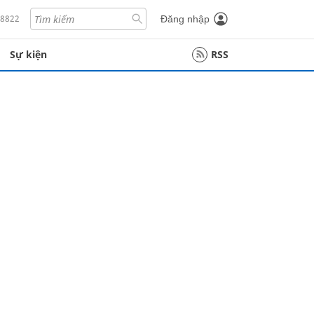
18822
Đăng nhập
Sự kiện
RSS