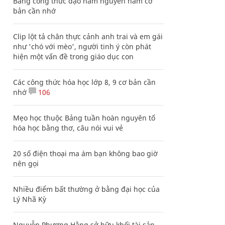
Bảng công thức đạo hàm nguyên hàm cơ
bản cần nhớ
Clip lột tả chân thực cảnh anh trai và em gái
như 'chó với mèo', người tinh ý còn phát
hiện một vấn đề trong giáo dục con
Các công thức hóa học lớp 8, 9 cơ bản cần
nhớ
106
Mẹo học thuộc Bảng tuần hoàn nguyên tố
hóa học bằng thơ, câu nói vui vẻ
20 số điện thoại ma ám bạn không bao giờ
nên gọi
Nhiều điểm bất thường ở bằng đại học của
Lý Nhã Kỳ
Nguyễn Phương Hằng sở hữu khối tài sản