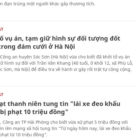
ên đạn trúng một người khác gây thương tích.
ẬT
ố vụ án, tạm giữ hình sự đối tượng đốt
trong đám cưới ở Hà Nội
Công an huyện Sóc Sơn (Hà Nội) vừa cho biết đã khởi tố vụ án
ữ hình sự đối với Trần Văn Khang (40 tuổi, ở khối 12, xã Phù Lỗ,
 Sơn, Hà Nội) để điều tra về hành vi gây rối trật tự công cộng.
ẬT
t thanh niên tung tin "lái xe đeo khẩu
bị phạt 10 triệu đồng"
, Công an TP Hải Phòng cho biết vừa xử phạt 5 triệu đồng với
ên lên mạng xã hội tung tin "Từ ngày hôm nay, lái xe đeo khẩu
phạt từ 10 triệu đồng".