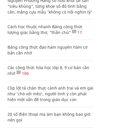
Nguyễn Phương Hằng sở hữu khối tài sản
"siêu khủng", từng khoe sổ đỏ tính bằng
cân, mắng cựu mẫu 'không có nổi nghìn tỷ'
Cách học thuộc nhanh Bảng công thức
lượng giác bằng thơ, "thần chú"
17
Bảng công thức đạo hàm nguyên hàm cơ
bản cần nhớ
Các công thức hóa học lớp 8, 9 cơ bản cần
nhớ
106
Clip lột tả chân thực cảnh anh trai và em gái
như 'chó với mèo', người tinh ý còn phát
hiện một vấn đề trong giáo dục con
20 số điện thoại ma ám bạn không bao giờ
nên gọi