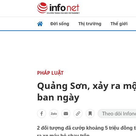
Đời sống
Thị trường
Thế giới
PHÁP LUẬT
Quảng Sơn, xảy ra mộ
ban ngày
2 đối tượng đã cướp khoảng 5 triệu đồng ti
ra xe máy bỏ chạy trốn…