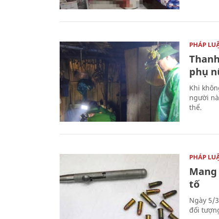
PHÁP LU
Thanh
phụ nữ
Khi khôn
người nà
thể.
PHÁP LU
Mang 
tố
Ngày 5/3
đối tượn