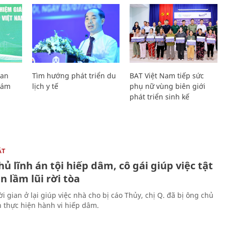
Lan
Tìm hướng phát triển du
BAT Việt Nam tiếp sức
Giám
lịch y tế
phụ nữ vùng biên giới
phát triển sinh kế
ẬT
ủ lĩnh án tội hiếp dâm, cô gái giúp việc tật
 lầm lũi rời tòa
i gian ở lại giúp việc nhà cho bị cáo Thủy, chị Q. đã bị ông chủ
n thực hiện hành vi hiếp dâm.