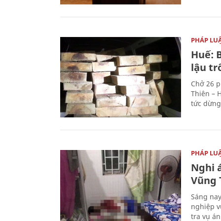
PHÁP LU
Huế: B
lậu t
Chở 26 p
Thiên – 
tức dừng
PHÁP LU
Nghi á
Vũng 
Sáng nay
nghiệp v
tra vụ á