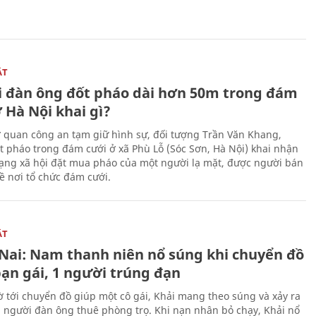
ẬT
 đàn ông đốt pháo dài hơn 50m trong đám
 Hà Nội khai gì?
ơ quan công an tạm giữ hình sự, đối tượng Trần Văn Khang,
t pháo trong đám cưới ở xã Phù Lỗ (Sóc Sơn, Hà Nội) khai nhận
ạng xã hội đặt mua pháo của một người lạ mặt, được người bán
ề nơi tổ chức đám cưới.
ẬT
Nai: Nam thanh niên nổ súng khi chuyển đồ
bạn gái, 1 người trúng đạn
 tới chuyển đồ giúp một cô gái, Khải mang theo súng và xảy ra
i người đàn ông thuê phòng trọ. Khi nạn nhân bỏ chạy, Khải nổ