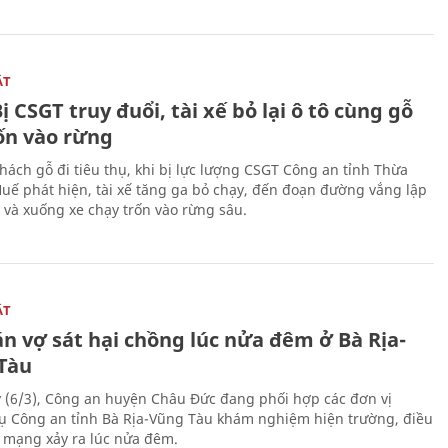
ẬT
ị CSGT truy đuổi, tài xế bỏ lại ô tô cùng gỗ
rốn vào rừng
hách gỗ đi tiêu thụ, khi bị lực lượng CSGT Công an tỉnh Thừa
Huế phát hiện, tài xế tăng ga bỏ chạy, đến đoạn đường vắng lập
 và xuống xe chạy trốn vào rừng sâu.
ẬT
n vợ sát hại chồng lúc nửa đêm ở Bà Rịa-
Tàu
 (6/3), Công an huyện Châu Đức đang phối hợp các đơn vị
ụ Công an tỉnh Bà Rịa-Vũng Tàu khám nghiệm hiện trường, điều
n mạng xảy ra lúc nửa đêm.