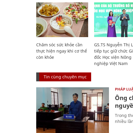
Chăm sóc sức khỏe cần
GS.TS Nguyễn Thị 
thực hiện ngay khi cơ thể
tiếp tục giữ chức 
còn khỏe
đốc Học viện Nông
nghiệp Việt Nam
Tin cùng chuyên mục
PHÁP LU
Ông ch
nguyền
Trong thờ
nhiều lầ