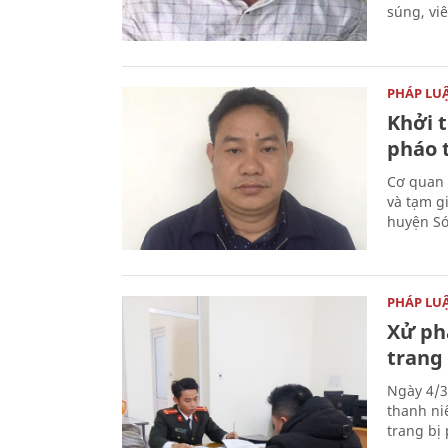
súng, vi
PHÁP LU
Khởi t
pháo 
Cơ quan 
và tạm gi
huyện Sóc
PHÁP LU
Xử phạ
trang 
Ngày 4/3
thanh ni
trang bị 