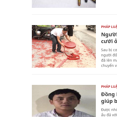
PHÁP LU
Người
cưới ở
Sau bị c
người đố
đã lên m
chuyển v
PHÁP LU
Đồng 
giúp 
Được nhờ
ẩu đả vớ