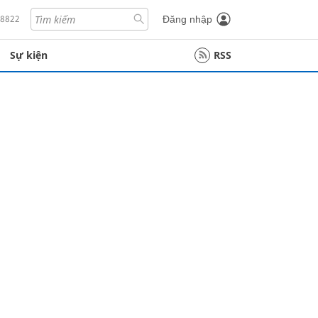
18822
Đăng nhập
Sự kiện
RSS