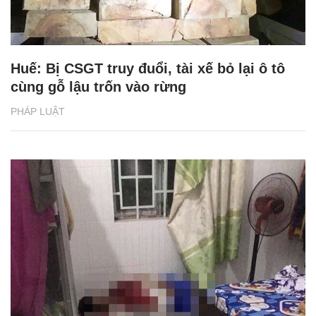
Huế: Bị CSGT truy đuổi, tài xế bỏ lại ô tô
cùng gỗ lậu trốn vào rừng
PHÁP LUẬT