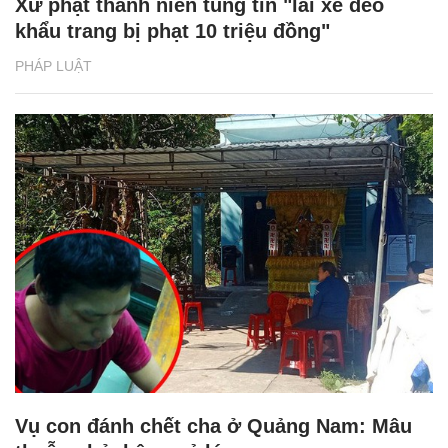
Xử phạt thanh niên tung tin "lái xe đeo
khẩu trang bị phạt 10 triệu đồng"
PHÁP LUẬT
Vụ con đánh chết cha ở Quảng Nam: Mâu