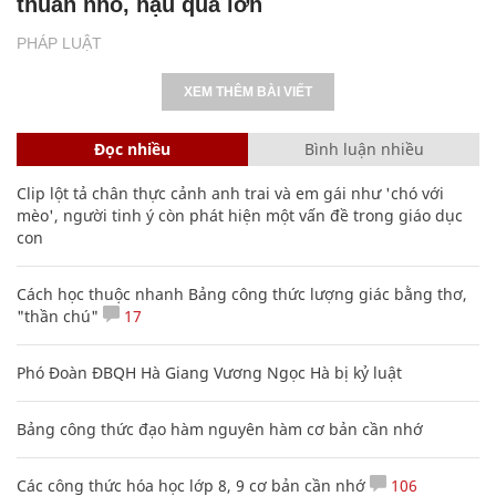
thuẫn nhỏ, hậu quả lớn
PHÁP LUẬT
XEM THÊM BÀI VIẾT
Đọc nhiều
Bình luận nhiều
Clip lột tả chân thực cảnh anh trai và em gái như 'chó với
mèo', người tinh ý còn phát hiện một vấn đề trong giáo dục
con
Cách học thuộc nhanh Bảng công thức lượng giác bằng thơ,
"thần chú"
17
Phó Đoàn ĐBQH Hà Giang Vương Ngọc Hà bị kỷ luật
Bảng công thức đạo hàm nguyên hàm cơ bản cần nhớ
Các công thức hóa học lớp 8, 9 cơ bản cần nhớ
106