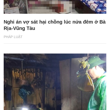
Nghi án vợ sát hại chồng lúc nửa đêm ở Bà
Rịa-Vũng Tàu
PHÁP LUẬT