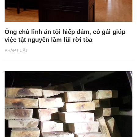
Ông chủ lĩnh án tội hiếp dâm, cô gái giúp
việc tật nguyền lầm lũi rời tòa
PHÁP LUẬT