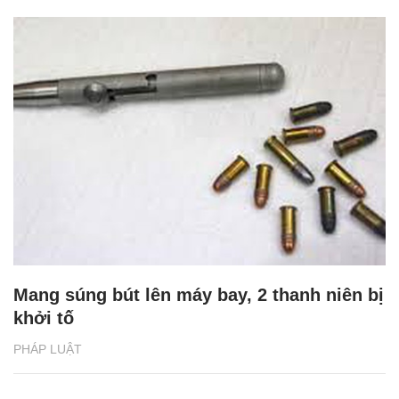
Mang súng bút lên máy bay, 2 thanh niên bị
khởi tố
PHÁP LUẬT