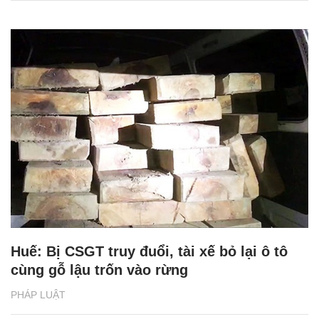
Huế: Bị CSGT truy đuổi, tài xế bỏ lại ô tô
cùng gỗ lậu trốn vào rừng
PHÁP LUẬT