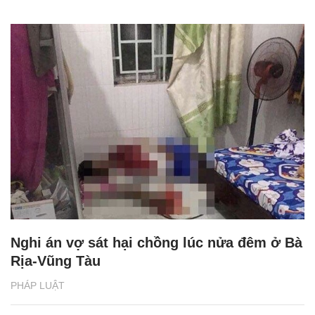
Nghi án vợ sát hại chồng lúc nửa đêm ở Bà
Rịa-Vũng Tàu
PHÁP LUẬT