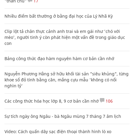
"thần chú"
17
Nhiều điểm bất thường ở bằng đại học của Lý Nhã Kỳ
Clip lột tả chân thực cảnh anh trai và em gái như 'chó với
mèo', người tinh ý còn phát hiện một vấn đề trong giáo dục
con
Bảng công thức đạo hàm nguyên hàm cơ bản cần nhớ
Nguyễn Phương Hằng sở hữu khối tài sản "siêu khủng", từng
khoe sổ đỏ tính bằng cân, mắng cựu mẫu 'không có nổi
nghìn tỷ'
Các công thức hóa học lớp 8, 9 cơ bản cần nhớ
106
Sự tích ngày ông Ngâu - bà Ngâu mùng 7 tháng 7 âm lịch
Video: Cách quấn dây sạc điện thoại thành hình lò xo