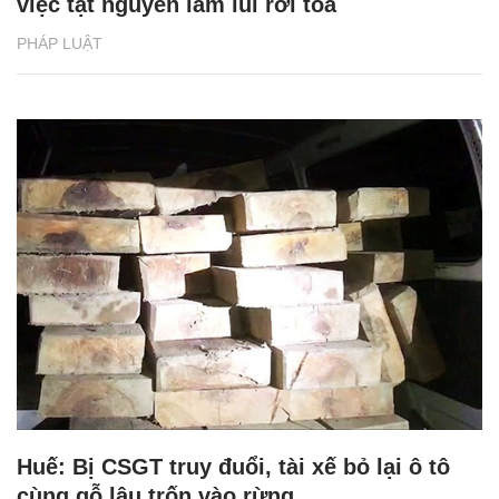
việc tật nguyền lầm lũi rời tòa
PHÁP LUẬT
Huế: Bị CSGT truy đuổi, tài xế bỏ lại ô tô
cùng gỗ lậu trốn vào rừng