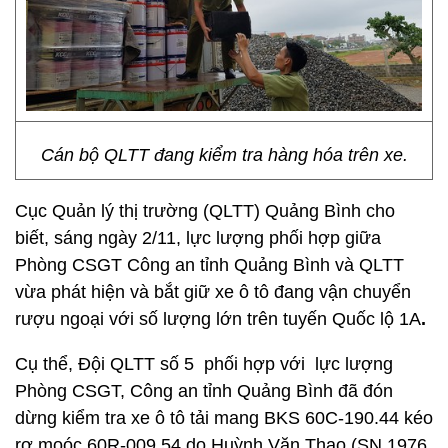
Cán bộ QLTT đang kiểm tra hàng hóa trên xe.
Cục Quản lý thị trường (QLTT) Quảng Bình cho
biết, sáng ngày 2/11, lực lượng phối hợp giữa
Phòng CSGT Công an tỉnh Quảng Bình và QLTT
vừa phát hiện và bắt giữ xe ô tô đang vận chuyển
rượu ngoại với số lượng lớn trên tuyến Quốc lộ 1A
.
Cụ thể, Đội QLTT số 5 phối hợp với lực lượng
Phòng CSGT, Công an tỉnh Quảng Bình đã đón
dừng kiểm tra xe ô tô tải mang BKS 60C-190.44 kéo
rơ moóc 60R-009.54 do Huỳnh Văn Thao (SN 1976,