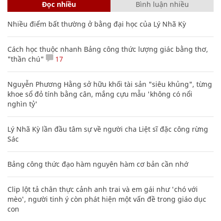
Đọc nhiều
Bình luận nhiều
Nhiều điểm bất thường ở bằng đại học của Lý Nhã Kỳ
Cách học thuộc nhanh Bảng công thức lượng giác bằng thơ,
"thần chú"
17
Nguyễn Phương Hằng sở hữu khối tài sản "siêu khủng", từng
khoe sổ đỏ tính bằng cân, mắng cựu mẫu 'không có nổi
nghìn tỷ'
Lý Nhã Kỳ lần đầu tâm sự về người cha Liệt sĩ đặc công rừng
Sác
Bảng công thức đạo hàm nguyên hàm cơ bản cần nhớ
Clip lột tả chân thực cảnh anh trai và em gái như 'chó với
mèo', người tinh ý còn phát hiện một vấn đề trong giáo dục
con