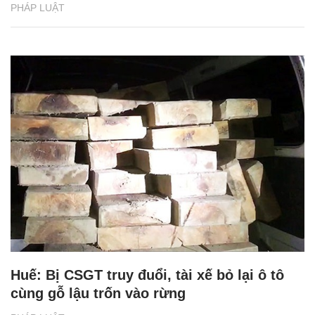
PHÁP LUẬT
Huế: Bị CSGT truy đuổi, tài xế bỏ lại ô tô
cùng gỗ lậu trốn vào rừng