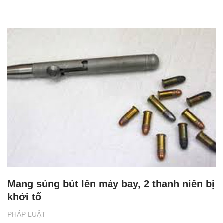
Mang súng bút lên máy bay, 2 thanh niên bị
khởi tố
PHÁP LUẬT