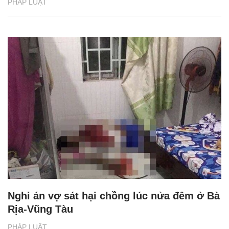
PHÁP LUẬT
Nghi án vợ sát hại chồng lúc nửa đêm ở Bà
Rịa-Vũng Tàu
PHÁP LUẬT