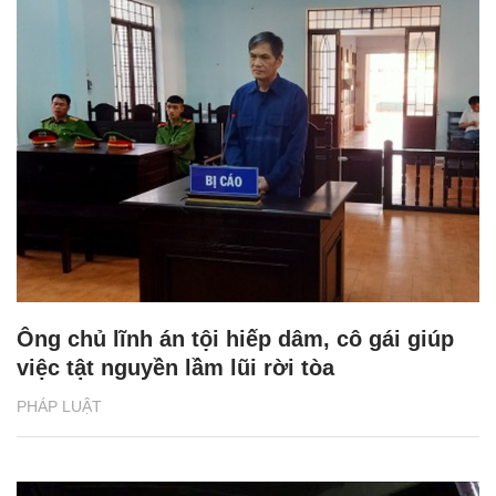
Ông chủ lĩnh án tội hiếp dâm, cô gái giúp
việc tật nguyền lầm lũi rời tòa
PHÁP LUẬT