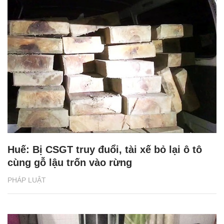
Huế: Bị CSGT truy đuổi, tài xế bỏ lại ô tô
cùng gỗ lậu trốn vào rừng
PHÁP LUẬT