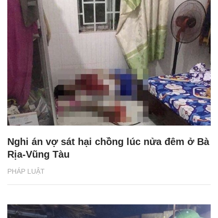
Nghi án vợ sát hại chồng lúc nửa đêm ở Bà
Rịa-Vũng Tàu
PHÁP LUẬT