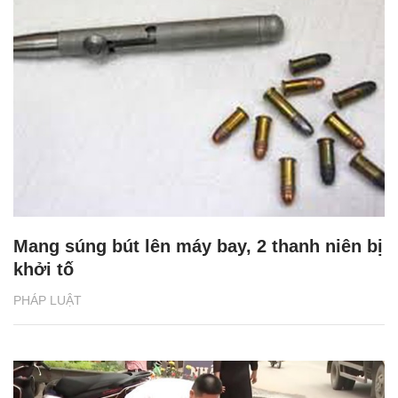
Mang súng bút lên máy bay, 2 thanh niên bị
khởi tố
PHÁP LUẬT