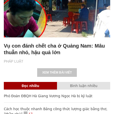
Vụ con đánh chết cha ở Quảng Nam: Mâu
thuẫn nhỏ, hậu quả lớn
PHÁP LUẬT
XEM THÊM BÀI VIẾT
Đọc nhiều
Bình luận nhiều
Phó Đoàn ĐBQH Hà Giang Vương Ngọc Hà bị kỷ luật
Cách học thuộc nhanh Bảng công thức lượng giác bằng thơ,
"thần chú"
17