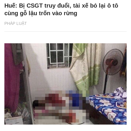
Huế: Bị CSGT truy đuổi, tài xế bỏ lại ô tô
cùng gỗ lậu trốn vào rừng
PHÁP LUẬT