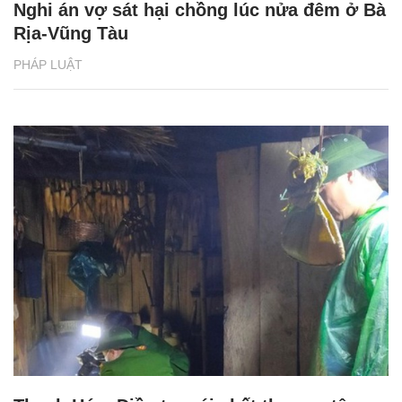
Nghi án vợ sát hại chồng lúc nửa đêm ở Bà
Rịa-Vũng Tàu
PHÁP LUẬT