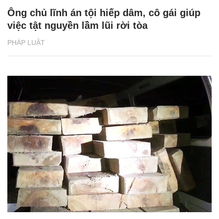
Ông chủ lĩnh án tội hiếp dâm, cô gái giúp
việc tật nguyền lầm lũi rời tòa
PHÁP LUẬT