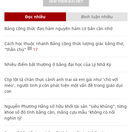
XEM THÊM BÀI VIẾT
Đọc nhiều
Bình luận nhiều
Bảng công thức đạo hàm nguyên hàm cơ bản cần nhớ
Cách học thuộc nhanh Bảng công thức lượng giác bằng thơ,
"thần chú"
17
Nhiều điểm bất thường ở bằng đại học của Lý Nhã Kỳ
Clip lột tả chân thực cảnh anh trai và em gái như 'chó với
mèo', người tinh ý còn phát hiện một vấn đề trong giáo dục
con
Nguyễn Phương Hằng sở hữu khối tài sản "siêu khủng", từng
khoe sổ đỏ tính bằng cân, mắng cựu mẫu 'không có nổi
nghìn tỷ'