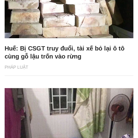
Huế: Bị CSGT truy đuổi, tài xế bỏ lại ô tô
cùng gỗ lậu trốn vào rừng
PHÁP LUẬT