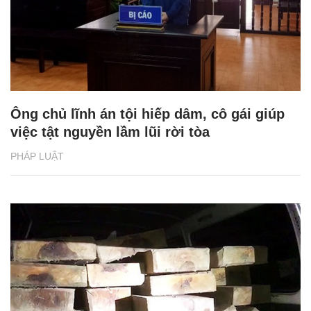
Ông chủ lĩnh án tội hiếp dâm, cô gái giúp
việc tật nguyền lầm lũi rời tòa
PHÁP LUẬT