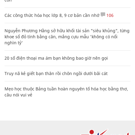
Các công thức hóa học lớp 8, 9 cơ bản cần nhớ
106
Nguyễn Phương Hằng sở hữu khối tài sản "siêu khủng", từng
khoe sổ đỏ tính bằng cân, mắng cựu mẫu 'không có nổi
nghìn tỷ'
20 số điện thoại ma ám bạn không bao giờ nên gọi
Truy nã kẻ giết bạn thân rồi chôn ngồi dưới bãi cát
Mẹo học thuộc Bảng tuần hoàn nguyên tố hóa học bằng thơ,
câu nói vui vẻ