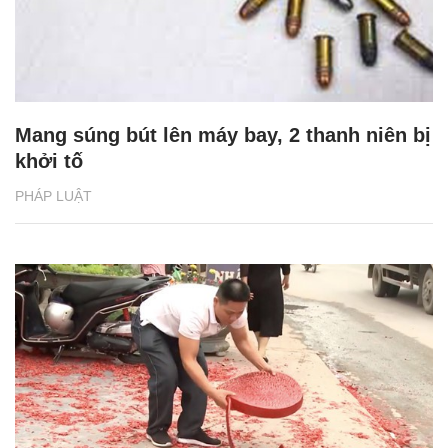
Mang súng bút lên máy bay, 2 thanh niên bị
khởi tố
PHÁP LUẬT