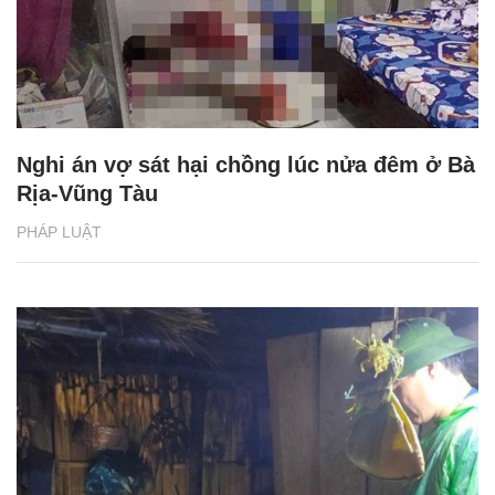
Nghi án vợ sát hại chồng lúc nửa đêm ở Bà
Rịa-Vũng Tàu
PHÁP LUẬT