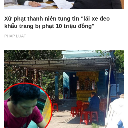
Xử phạt thanh niên tung tin "lái xe đeo
khẩu trang bị phạt 10 triệu đồng"
PHÁP LUẬT