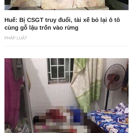
Huế: Bị CSGT truy đuổi, tài xế bỏ lại ô tô
cùng gỗ lậu trốn vào rừng
PHÁP LUẬT