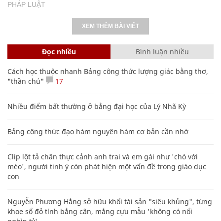
PHÁP LUẬT
XEM THÊM BÀI VIẾT
Đọc nhiều
Bình luận nhiều
Cách học thuộc nhanh Bảng công thức lượng giác bằng thơ,
"thần chú"
17
Nhiều điểm bất thường ở bằng đại học của Lý Nhã Kỳ
Bảng công thức đạo hàm nguyên hàm cơ bản cần nhớ
Clip lột tả chân thực cảnh anh trai và em gái như 'chó với
mèo', người tinh ý còn phát hiện một vấn đề trong giáo dục
con
Nguyễn Phương Hằng sở hữu khối tài sản "siêu khủng", từng
khoe sổ đỏ tính bằng cân, mắng cựu mẫu 'không có nổi