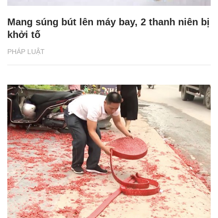
Mang súng bút lên máy bay, 2 thanh niên bị
khởi tố
PHÁP LUẬT