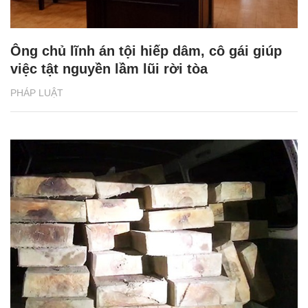
Ông chủ lĩnh án tội hiếp dâm, cô gái giúp
việc tật nguyền lầm lũi rời tòa
PHÁP LUẬT