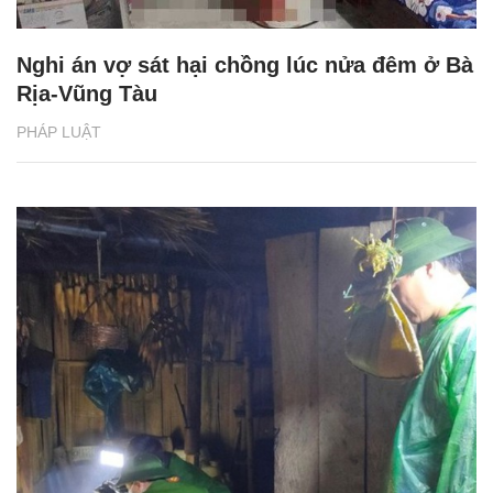
Nghi án vợ sát hại chồng lúc nửa đêm ở Bà
Rịa-Vũng Tàu
PHÁP LUẬT