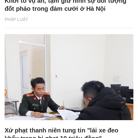
Khởi tố vụ án, tạm giữ hình sự đối tượng
đốt pháo trong đám cưới ở Hà Nội
PHÁP LUẬT
Xử phạt thanh niên tung tin "lái xe đeo