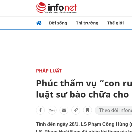
Đời sống
Thị trường
Thế giới
PHÁP LUẬT
Phúc thẩm vụ “con ru
luật sư bào chữa cho 
Tính đến ngày 28/1, LS Phạm Công Hùng (
LS. Phạm Hoài Nam đã nhận lời tham gia bà