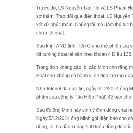
Trước đó, LS Nguyễn Tấn Thi và LS Phạm Hoà
sơ thẩm. Trao đổi qua điện thoại, LS Nguyễn Tấ
xét xử phúc thẩm. Chúng tôi mới làm thủ tục
chữa tốt nhất.
Sau khi TAND tỉnh Tiền Giang mở phiên tòa s
tội cưỡng đoạt tài sản theo khoản 4 Điều 135
Trong đơn kháng cáo, bị cáo Minh cho rằng 
Phát chứ không có hành vi đe dọa cưỡng đoạt
Như Infonet đã đưa tin, ngày 3/12/2014 ông M
phẩm của công ty Tân Hiệp Phát) để bán cho k
Sau đó ông Minh nảy sinh ý định dùng chai n
Ngày 5/12/2014 ông Minh gọi điện báo cho côn
đồng, rồi hạ dần xuống 500 triệu đồng để đổi 