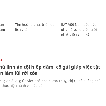
Lan
Tìm hướng phát triển du
BAT Việt Nam tiếp sức
Giám
lịch y tế
phụ nữ vùng biên giới
phát triển sinh kế
ẬT
ủ lĩnh án tội hiếp dâm, cô gái giúp việc tật
 lầm lũi rời tòa
i gian ở lại giúp việc nhà cho bị cáo Thủy, chị Q. đã bị ông chủ
n thực hiện hành vi hiếp dâm.