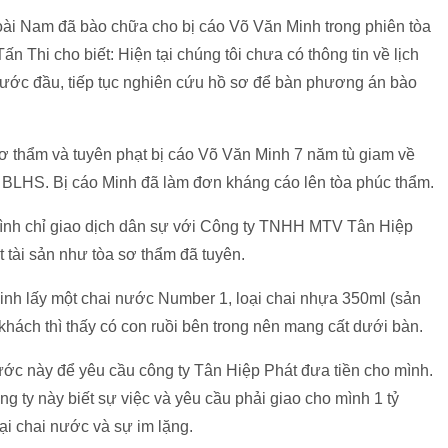
i Nam đã bào chữa cho bị cáo Võ Văn Minh trong phiên tòa
n Thi cho biết: Hiện tại chúng tôi chưa có thông tin về lịch
 bước đầu, tiếp tục nghiên cứu hồ sơ để bàn phương án bào
ơ thẩm và tuyên phạt bị cáo Võ Văn Minh 7 năm tù giam về
, BLHS. Bị cáo Minh đã làm đơn kháng cáo lên tòa phúc thẩm.
mình chỉ giao dịch dân sự với Công ty TNHH MTV Tân Hiệp
 tài sản như tòa sơ thẩm đã tuyên.
inh lấy một chai nước Number 1, loại chai nhựa 350ml (sản
hách thì thấy có con ruồi bên trong nên mang cất dưới bàn.
ước này để yêu cầu công ty Tân Hiệp Phát đưa tiền cho mình.
g ty này biết sự việc và yêu cầu phải giao cho mình 1 tỷ
lại chai nước và sự im lặng.