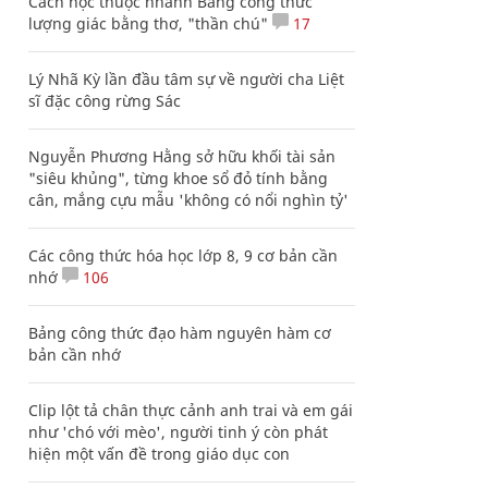
Cách học thuộc nhanh Bảng công thức
lượng giác bằng thơ, "thần chú"
17
Lý Nhã Kỳ lần đầu tâm sự về người cha Liệt
sĩ đặc công rừng Sác
Nguyễn Phương Hằng sở hữu khối tài sản
"siêu khủng", từng khoe sổ đỏ tính bằng
cân, mắng cựu mẫu 'không có nổi nghìn tỷ'
Các công thức hóa học lớp 8, 9 cơ bản cần
nhớ
106
Bảng công thức đạo hàm nguyên hàm cơ
bản cần nhớ
Clip lột tả chân thực cảnh anh trai và em gái
như 'chó với mèo', người tinh ý còn phát
hiện một vấn đề trong giáo dục con