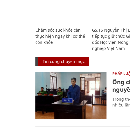
Chăm sóc sức khỏe cần
GS.TS Nguyễn Thị 
thực hiện ngay khi cơ thể
tiếp tục giữ chức 
còn khỏe
đốc Học viện Nông
nghiệp Việt Nam
Tin cùng chuyên mục
PHÁP LU
Ông ch
nguyền
Trong thờ
nhiều lầ