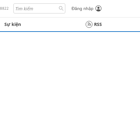
18822
Đăng nhập
Sự kiện
RSS