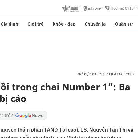
Hotline: 09161
Gia đình
Giới trẻ
Khỏe - đẹp
Chuyện lạ
Quân sự
28/01/2016 17:20 (GMT+07:00)
ồi trong chai Number 1”: Ba
bị cáo
nguyên thẩm phán TAND Tối cao), LS. Nguyễn Tấn Thi và
o chữa miễn phí cho bị cáo Minh tại phiên tòa phúc