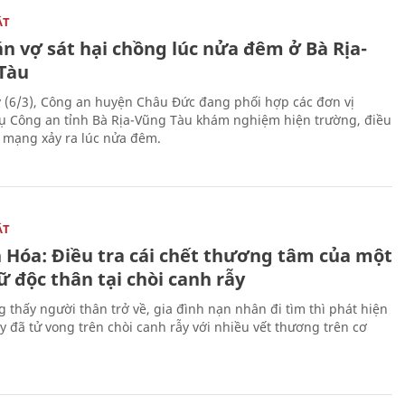
ẬT
n vợ sát hại chồng lúc nửa đêm ở Bà Rịa-
Tàu
 (6/3), Công an huyện Châu Đức đang phối hợp các đơn vị
ụ Công an tỉnh Bà Rịa-Vũng Tàu khám nghiệm hiện trường, điều
n mạng xảy ra lúc nửa đêm.
ẬT
 Hóa: Điều tra cái chết thương tâm của một
 độc thân tại chòi canh rẫy
g thấy người thân trở về, gia đình nạn nhân đi tìm thì phát hiện
y đã tử vong trên chòi canh rẫy với nhiều vết thương trên cơ