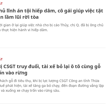
ẬT
ủ lĩnh án tội hiếp dâm, cô gái giúp việc tật
 lầm lũi rời tòa
i gian ở lại giúp việc nhà cho bị cáo Thủy, chị Q. đã bị ông chủ
n thực hiện hành vi hiếp dâm.
ẬT
ị CSGT truy đuổi, tài xế bỏ lại ô tô cùng gỗ
rốn vào rừng
hách gỗ đi tiêu thụ, khi bị lực lượng CSGT Công an tỉnh Thừa
Huế phát hiện, tài xế tăng ga bỏ chạy, đến đoạn đường vắng lập
 và xuống xe chạy trốn vào rừng sâu.