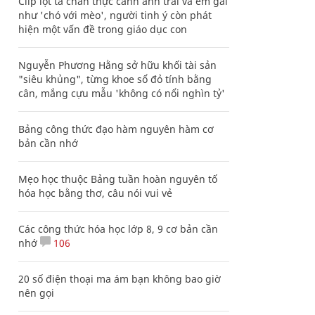
Clip lột tả chân thực cảnh anh trai và em gái
như 'chó với mèo', người tinh ý còn phát
hiện một vấn đề trong giáo dục con
Nguyễn Phương Hằng sở hữu khối tài sản
"siêu khủng", từng khoe sổ đỏ tính bằng
cân, mắng cựu mẫu 'không có nổi nghìn tỷ'
Bảng công thức đạo hàm nguyên hàm cơ
bản cần nhớ
Mẹo học thuộc Bảng tuần hoàn nguyên tố
hóa học bằng thơ, câu nói vui vẻ
Các công thức hóa học lớp 8, 9 cơ bản cần
nhớ
106
20 số điện thoại ma ám bạn không bao giờ
nên gọi