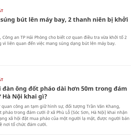
ẬT
súng bút lên máy bay, 2 thanh niên bị khởi
, Công an TP Hải Phòng cho biết cơ quan điều tra vừa khởi tố 2
g vì liên quan đến việc mang súng dạng bút lên máy bay.
ẬT
 đàn ông đốt pháo dài hơn 50m trong đám
 Hà Nội khai gì?
ơ quan công an tạm giữ hình sự, đối tượng Trần Văn Khang,
t pháo trong đám cưới ở xã Phù Lỗ (Sóc Sơn, Hà Nội) khai nhận
ạng xã hội đặt mua pháo của một người lạ mặt, được người bán
ề nơi tổ chức đám cưới.