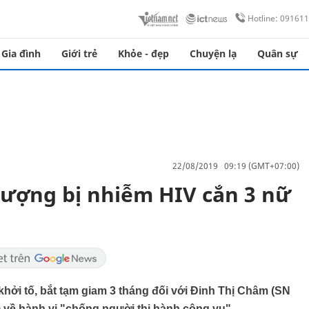
Hotline: 09161
Gia đình
Giới trẻ
Khỏe - đẹp
Chuyện lạ
Quân sự
22/08/2019 09:19 (GMT+07:00)
 tượng bị nhiễm HIV cắn 3 nữ
ởi tố, bắt tạm giam 3 tháng đối với Đinh Thị Châm (SN
về hành vi "chống người thi hành công vụ".