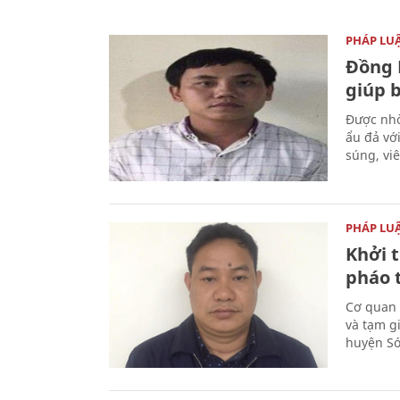
PHÁP LU
Đồng 
giúp 
Được nhờ
ẩu đả vớ
súng, vi
PHÁP LU
Khởi t
pháo 
Cơ quan 
và tạm gi
huyện Sóc