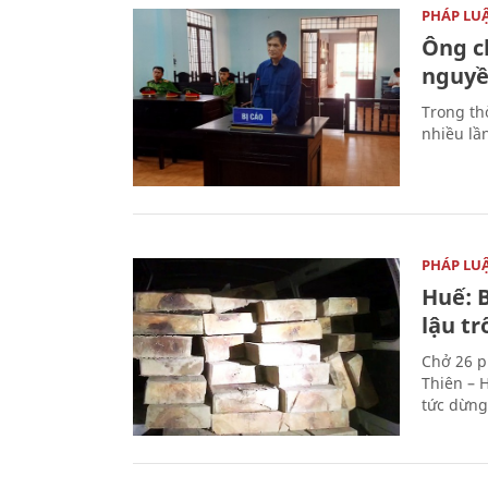
PHÁP LU
Ông ch
nguyền
Trong thờ
nhiều lầ
PHÁP LU
Huế: B
lậu t
Chở 26 p
Thiên – 
tức dừng