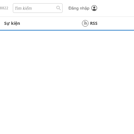
18822
Đăng nhập
Sự kiện
RSS