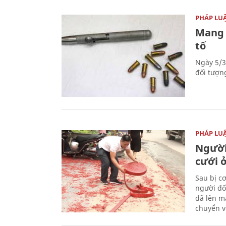
PHÁP LU
Mang 
tố
Ngày 5/3
đối tượn
PHÁP LU
Người
cưới ở
Sau bị c
người đố
đã lên m
chuyển v