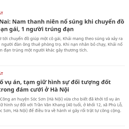
ẬT
Nai: Nam thanh niên nổ súng khi chuyển đồ
bạn gái, 1 người trúng đạn
 tới chuyển đồ giúp một cô gái, Khải mang theo súng và xảy ra
i người đàn ông thuê phòng trọ. Khi nạn nhân bỏ chạy, Khải nổ
ên đạn trúng một người khác gây thương tích.
ẬT
ố vụ án, tạm giữ hình sự đối tượng đốt
trong đám cưới ở Hà Nội
Công an huyện Sóc Sơn (Hà Nội) vừa cho biết đã khởi tố vụ án
ữ hình sự đối với Trần Văn Khang (40 tuổi, ở khối 12, xã Phù Lỗ,
 Sơn, Hà Nội) để điều tra về hành vi gây rối trật tự công cộng.