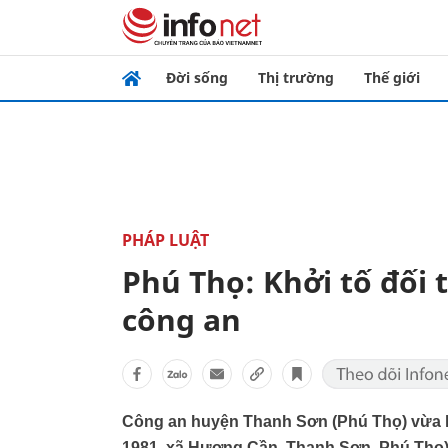
Đời sống
Thị trường
Thế giới
PHÁP LUẬT
Phú Thọ: Khởi tố đối
công an
Công an huyện Thanh Sơn (Phú Thọ) vừa kh
1981, xã Hương Cần, Thanh Sơn, Phú Thọ) 