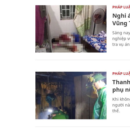
PHÁP LU
Nghi á
Vũng 
Sáng nay
nghiệp v
tra vụ á
PHÁP LU
Thanh
phụ nữ
Khi khôn
người nà
thể.