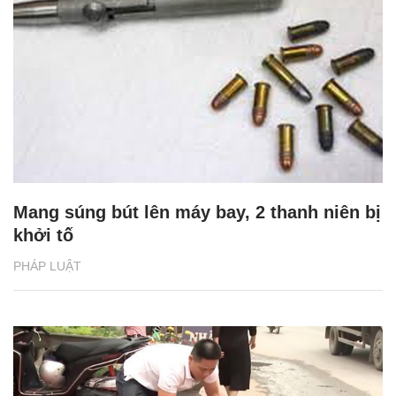
Mang súng bút lên máy bay, 2 thanh niên bị
khởi tố
PHÁP LUẬT