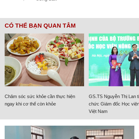
CÓ THỂ BẠN QUAN TÂM
Chăm sóc sức khỏe cần thực hiện
GS.TS Nguyễn Thị Lan ti
ngay khi cơ thể còn khỏe
chức Giám đốc Học viện
Việt Nam