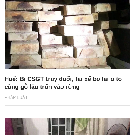
Huế: Bị CSGT truy đuổi, tài xế bỏ lại ô tô
cùng gỗ lậu trốn vào rừng
PHÁP LUẬT