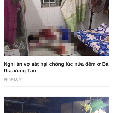
Nghi án vợ sát hại chồng lúc nửa đêm ở Bà
Rịa-Vũng Tàu
PHÁP LUẬT