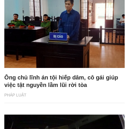
Ông chủ lĩnh án tội hiếp dâm, cô gái giúp
việc tật nguyền lầm lũi rời tòa
PHÁP LUẬT