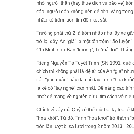
nhờ người thân (hay thuê dịch vụ bảo vệ) trô
cáo, người dân không nên để tiền, vàng trong 
nhập kẻ trộm luôn tìm đến két sắt.
Trường phái thứ 2 là trộm nhập nha lấy xe gắ
trở lại đây, An “già” là một tên trộm “lão luyệ
Chí Minh như Bảo “khùng”, Tí “mắt lồi”, Thắ
Riêng Nguyễn Tạ Tuyết Trinh (SN 1991, quê qu
chích thì không phải là đệ tử của An “già” như
các “phu quân” này đã chỉ dạy Trinh “hoa khô
là kẻ có “tay nghề” cao nhất. Để nâng cao trì
nhất để mang về nghiên cứu, tìm cách vô hiệu
Chính vì vậy mà Quý có thể mở bất kỳ loại ổ kh
“hoa khôi”. Từ đó, Trinh “hoa khôi” trở thành 
trên lần lượt bị sa lưới trong 2 năm 2013 - 20