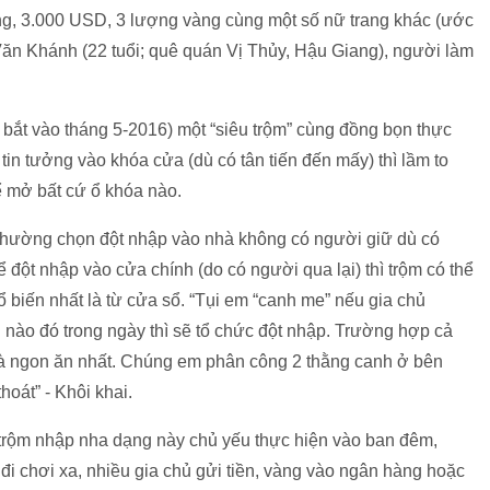
đồng, 3.000 USD, 3 lượng vàng cùng một số nữ trang khác (ước
 Văn Khánh (22 tuổi; quê quán Vị Thủy, Hậu Giang), người làm
ị bắt vào tháng 5-2016) một “siêu trộm” cùng đồng bọn thực
in tưởng vào khóa cửa (dù có tân tiến đến mấy) thì lầm to
ể mở bất cứ ổ khóa nào.
 thường chọn đột nhập vào nhà không có người giữ dù có
đột nhập vào cửa chính (do có người qua lại) thì trộm có thể
ổ biến nhất là từ cửa sổ. “Tụi em “canh me” nếu gia chủ
nào đó trong ngày thì sẽ tổ chức đột nhập. Trường hợp cả
là ngon ăn nhất. Chúng em phân công 2 thằng canh ở bên
hoát” - Khôi khai.
trộm nhập nha dạng này chủ yếu thực hiện vào ban đêm,
 đi chơi xa, nhiều gia chủ gửi tiền, vàng vào ngân hàng hoặc