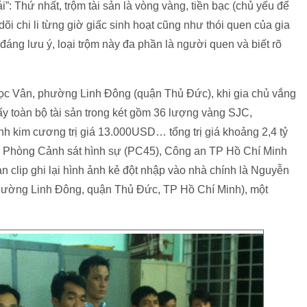
: Thứ nhất, trộm tài sản là vòng vàng, tiền bạc (chủ yếu để
o dõi chi li từng giờ giấc sinh hoạt cũng như thói quen của gia
áng lưu ý, loại trộm này đa phần là người quen và biết rõ
c Vân, phường Linh Đông (quận Thủ Đức), khi gia chủ vắng
ấy toàn bộ tài sản trong két gồm 36 lượng vàng SJC,
nh kim cương trị giá 13.000USD… tổng trị giá khoảng 2,4 tỷ
n Phòng Cảnh sát hình sự (PC45), Công an TP Hồ Chí Minh
oạn clip ghi lại hình ảnh kẻ đột nhập vào nhà chính là Nguyễn
phường Linh Đông, quận Thủ Đức, TP Hồ Chí Minh), một