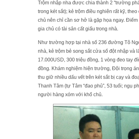
Trộm nhập nha được chia thành 2 “trường phái”
trong két sắt); kẻ trộm điều nghiên rất kỹ, the
chủ nên chỉ cần sơ hở là gặp họa ngay. Điểm đ
gia chủ có tài sản cất giấu trong nhà.
Như trường hợp tại nhà số 236 đường Tô Ngọ
nhà, kẻ trộm bẻ song sắt cửa sổ đột nhập và l
17.000USD, 300 triệu đồng, 1 vòng đeo tay đí
đồng. Khám nghiệm hiện trường, Đội trọng á
thu giữ nhiều dấu vết trên két sắt bị cạy và đ
Thanh Tâm (tự Tâm “đao phủ”, 53 tuổi; ngụ 
người hàng xóm với khổ chủ.