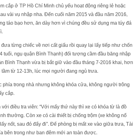
 trộm cắp ở TP Hồ Chí Minh chủ yếu hoạt động riêng lẻ hoặc
 sau vài vụ nhập nha. Đến cuối năm 2015 và đầu năm 2016,
ộng táo bạo hơn, ăn dày hơn vì chúng đều sử dụng ma túy đá
ì.
đưa từng chiếc về nơi cất giấu rồi quay lại lấy tiếp như chốn
4 tuổi, ngụ quận Bình Thạnh) đối tượng cầm đầu băng nhập
n Bình Thạnh vừa bị bắt giữ vào đầu tháng 7-2016 khai, hơn
o tầm từ 12-13h, lúc mọi người đang ngủ trưa.
ặc phía trong nhà nhưng không khóa cửa, không người trông
ấy cắp.
ới điều tra viên: “Với mấy thứ này thì xe có khóa từ là đồ
ình thường. Còn xe có cài thiết bị chống trộm (xe không nổ
lấy nốt, sau đó đẩy đi”. Để phòng bị mất xe vào giữa trưa, Tài
hía bên trong như ban đêm mới an toàn được.