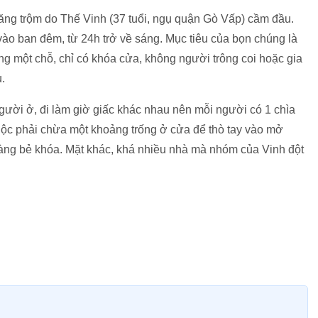
ng trộm do Thế Vinh (37 tuổi, ngụ quận Gò Vấp) cầm đầu.
ào ban đêm, từ 24h trở về sáng. Mục tiêu của bọn chúng là
ng một chỗ, chỉ có khóa cửa, không người trông coi hoặc gia
u.
gười ở, đi làm giờ giấc khác nhau nên mỗi người có 1 chìa
uộc phải chừa một khoảng trống ở cửa để thò tay vào mở
dàng bẻ khóa. Mặt khác, khá nhiều nhà mà nhóm của Vinh đột