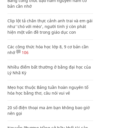
Bảng công thức đạo hàm nguyên hàm cơ
bản cần nhớ
Clip lột tả chân thực cảnh anh trai và em gái
như 'chó với mèo', người tinh ý còn phát
hiện một vấn đề trong giáo dục con
Các công thức hóa học lớp 8, 9 cơ bản cần
nhớ
106
Nhiều điểm bất thường ở bằng đại học của
Lý Nhã Kỳ
Mẹo học thuộc Bảng tuần hoàn nguyên tố
hóa học bằng thơ, câu nói vui vẻ
20 số điện thoại ma ám bạn không bao giờ
nên gọi
Nguyễn Phương Hằng sở hữu khối tài sản