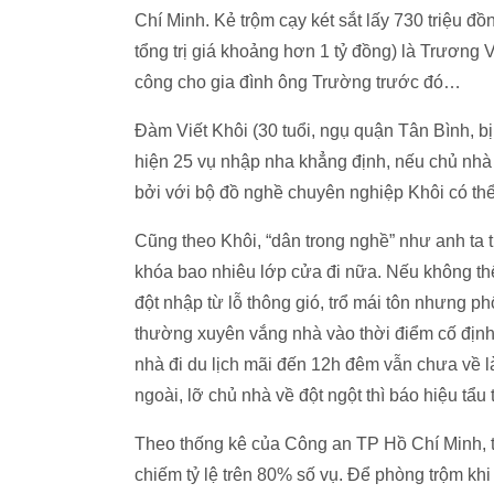
Chí Minh. Kẻ trộm cạy két sắt lấy 730 triệu 
tổng trị giá khoảng hơn 1 tỷ đồng) là Trương
công cho gia đình ông Trường trước đó…
Đàm Viết Khôi (30 tuổi, ngụ quận Tân Bình, b
hiện 25 vụ nhập nha khẳng định, nếu chủ nhà t
bởi với bộ đồ nghề chuyên nghiệp Khôi có th
Cũng theo Khôi, “dân trong nghề” như anh ta
khóa bao nhiêu lớp cửa đi nữa. Nếu không thể 
đột nhập từ lỗ thông gió, trổ mái tôn nhưng ph
thường xuyên vắng nhà vào thời điểm cố định 
nhà đi du lịch mãi đến 12h đêm vẫn chưa về 
ngoài, lỡ chủ nhà về đột ngột thì báo hiệu tẩu t
Theo thống kê của Công an TP Hồ Chí Minh, 
chiếm tỷ lệ trên 80% số vụ. Để phòng trộm khi