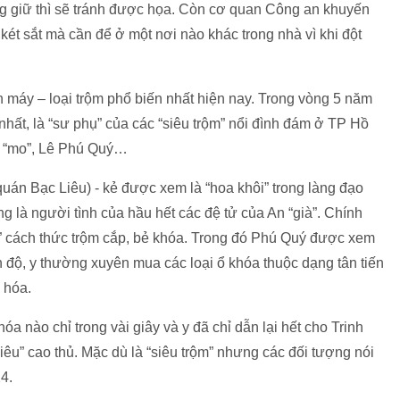
ng giữ thì sẽ tránh được họa. Còn cơ quan Công an khuyến
két sắt mà cần để ở một nơi nào khác trong nhà vì khi đột
n máy – loại trộm phổ biến nhất hiện nay. Trong vòng 5 năm
n” nhất, là “sư phụ” của các “siêu trộm” nổi đình đám ở TP Hồ
ng “mo”, Lê Phú Quý…
án Bạc Liêu) - kẻ được xem là “hoa khôi” trong làng đạo
ng là người tình của hầu hết các đệ tử của An “già”. Chính
i” cách thức trộm cắp, bẻ khóa. Trong đó Phú Quý được xem
nh độ, y thường xuyên mua các loại ổ khóa thuộc dạng tân tiến
 hóa.
óa nào chỉ trong vài giây và y đã chỉ dẫn lại hết cho Trinh
“siêu” cao thủ. Mặc dù là “siêu trộm” nhưng các đối tượng nói
14.