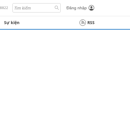
18822
Đăng nhập
Sự kiện
RSS