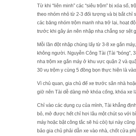
Từ khi “liên minh” các “siêu trộm” bị xóa sổ,
theo nhóm nhỏ từ 2-3 đối tượng và bị bắt chỉ
các băng nhóm trộm manh nha trở lại, hoạt đ
trước khi gây án nên nhập nha chẳng sợ sệt g
Mỗi lần đột nhập chúng lấy từ 3-8 xe gắn máy, 
không người. Nguyễn Công Tài (Tài “bóng”, 3
nha trộm xe gắn máy ở khu vực quận 2 và quậ
30 vụ trộm y cùng 5 đồng bọn thực hiện là và
Vì chủ quan, gia chủ để xe trước sân nhà ho
giữ nên Tài dễ dàng mở khóa cổng, khóa xe l
Chỉ vào các dụng cụ của mình, Tài khẳng định v
bỏ, mở được hết chỉ hơi lâu một chút so với b
máy hoặc bật công tắc sẽ hú còi) tụi này cũng 
bảo gia chủ phải dẫn xe vào nhà, chốt cửa p