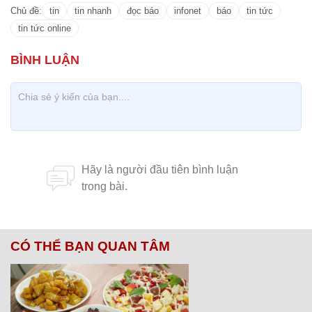
Chủ đề:
tin
tin nhanh
đọc báo
infonet
báo
tin tức
tin tức online
CÓ THỂ BẠN QUAN TÂM