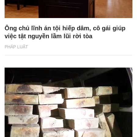
Ông chủ lĩnh án tội hiếp dâm, cô gái giúp
việc tật nguyền lầm lũi rời tòa
PHÁP LUẬT