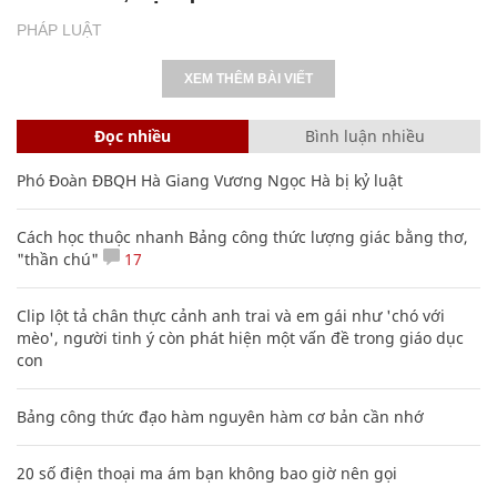
PHÁP LUẬT
XEM THÊM BÀI VIẾT
Đọc nhiều
Bình luận nhiều
Phó Đoàn ĐBQH Hà Giang Vương Ngọc Hà bị kỷ luật
Cách học thuộc nhanh Bảng công thức lượng giác bằng thơ,
"thần chú"
17
Clip lột tả chân thực cảnh anh trai và em gái như 'chó với
mèo', người tinh ý còn phát hiện một vấn đề trong giáo dục
con
Bảng công thức đạo hàm nguyên hàm cơ bản cần nhớ
20 số điện thoại ma ám bạn không bao giờ nên gọi