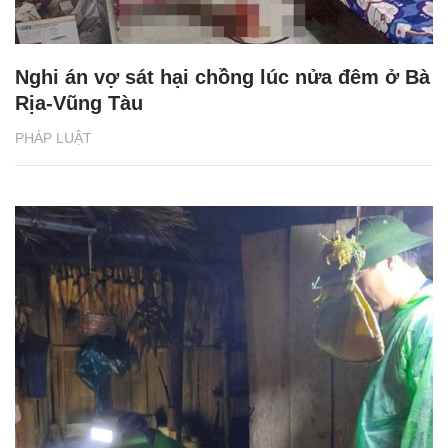
Nghi án vợ sát hại chồng lúc nửa đêm ở Bà
Rịa-Vũng Tàu
PHÁP LUẬT