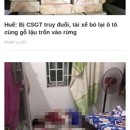
Huế: Bị CSGT truy đuổi, tài xế bỏ lại ô tô
cùng gỗ lậu trốn vào rừng
PHÁP LUẬT