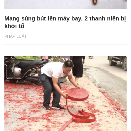
Mang súng bút lên máy bay, 2 thanh niên bị
khởi tố
PHÁP LUẬT