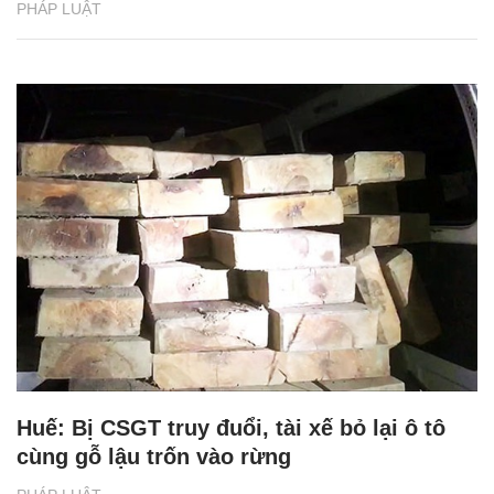
PHÁP LUẬT
Huế: Bị CSGT truy đuổi, tài xế bỏ lại ô tô
cùng gỗ lậu trốn vào rừng