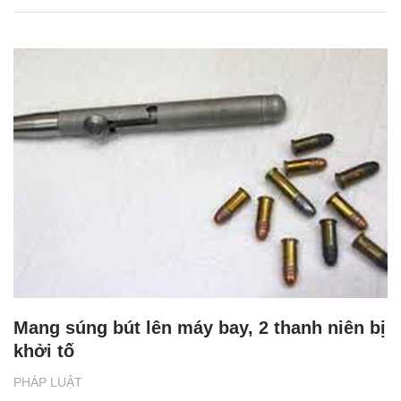
Mang súng bút lên máy bay, 2 thanh niên bị
khởi tố
PHÁP LUẬT