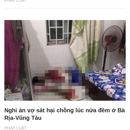
PHÁP LUẬT
Nghi án vợ sát hại chồng lúc nửa đêm ở Bà
Rịa-Vũng Tàu
PHÁP LUẬT