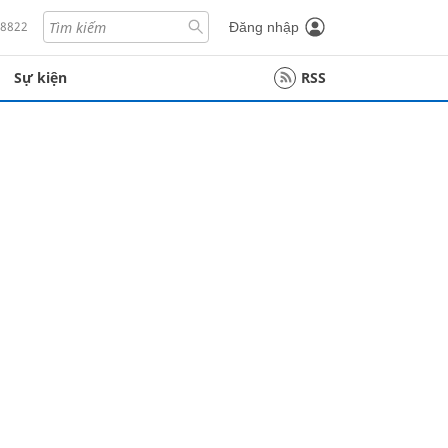
18822
Đăng nhập
Sự kiện
RSS