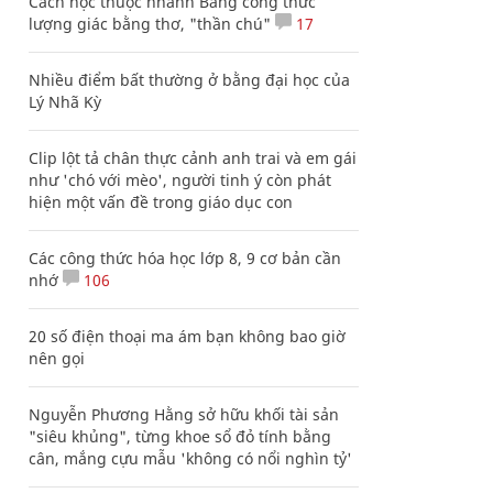
Cách học thuộc nhanh Bảng công thức
lượng giác bằng thơ, "thần chú"
17
Nhiều điểm bất thường ở bằng đại học của
Lý Nhã Kỳ
Clip lột tả chân thực cảnh anh trai và em gái
như 'chó với mèo', người tinh ý còn phát
hiện một vấn đề trong giáo dục con
Các công thức hóa học lớp 8, 9 cơ bản cần
nhớ
106
20 số điện thoại ma ám bạn không bao giờ
nên gọi
Nguyễn Phương Hằng sở hữu khối tài sản
"siêu khủng", từng khoe sổ đỏ tính bằng
cân, mắng cựu mẫu 'không có nổi nghìn tỷ'