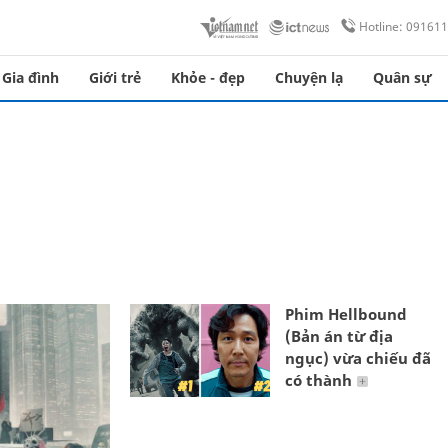
Hotline: 09161
Gia đình
Giới trẻ
Khỏe - đẹp
Chuyện lạ
Quân sự
Phim Hellbound
(Bản án từ địa
ngục) vừa chiếu đã
có thành