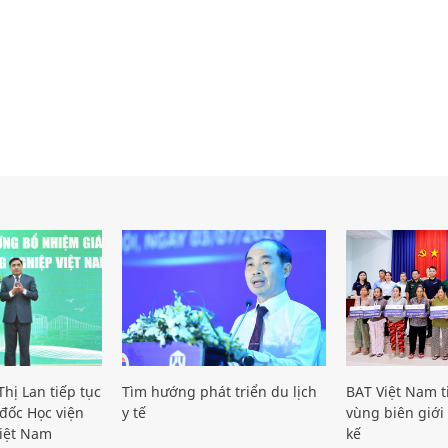
hị Lan tiếp tục
Tìm hướng phát triển du lịch
BAT Việt Nam t
đốc Học viện
y tế
vùng biên giới 
iệt Nam
kế