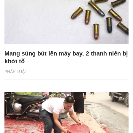
Mang súng bút lên máy bay, 2 thanh niên bị
khởi tố
PHÁP LUẬT