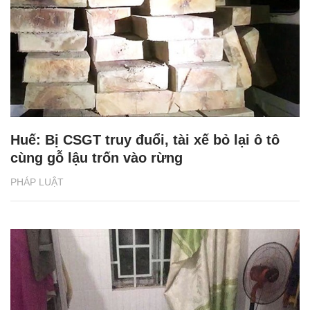
Huế: Bị CSGT truy đuổi, tài xế bỏ lại ô tô
cùng gỗ lậu trốn vào rừng
PHÁP LUẬT