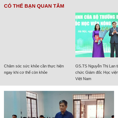
CÓ THỂ BẠN QUAN TÂM
Chăm sóc sức khỏe cần thực hiện
GS.TS Nguyễn Thị Lan ti
ngay khi cơ thể còn khỏe
chức Giám đốc Học viện
Việt Nam