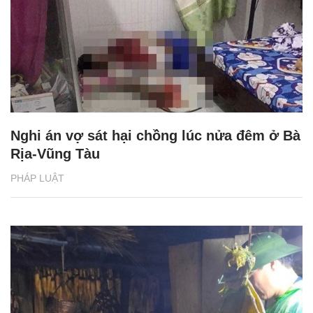
Nghi án vợ sát hại chồng lúc nửa đêm ở Bà
Rịa-Vũng Tàu
PHÁP LUẬT