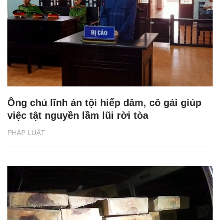
Ông chủ lĩnh án tội hiếp dâm, cô gái giúp
việc tật nguyền lầm lũi rời tòa
PHÁP LUẬT