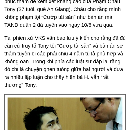
phúc thẩm để xem xét kháng cáo của Phạm Châu
Tony (27 tuổi, quê An Giang). Châu cho rằng mình
không phạm tội “Cướp tài sản” như bản án mà
TAND quận 2 đã tuyên vào ngày 10/8 vừa qua.
Tại phiên xử VKS vẫn bảo lưu ý kiến cho rằng đã đủ
căn cứ truy tố Tony tội “Cướp tài sản” và bản án sơ
thẩm tuyên bị cáo phải chịu 4 năm tù là phù hợp và
không oan. Trong khi phía các luật sư đáp lại rằng
đó chỉ là chuyện ghen tuông giữa hai người và đưa
ra nhiều lập luận cho thấy hiện bà H. vẫn “rất
thương” Tony.