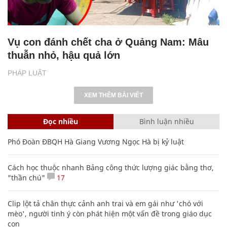
Vụ con đánh chết cha ở Quảng Nam: Mâu
thuẫn nhỏ, hậu quả lớn
PHÁP LUẬT
XEM THÊM BÀI VIẾT
Đọc nhiều
Bình luận nhiều
Phó Đoàn ĐBQH Hà Giang Vương Ngọc Hà bị kỷ luật
Cách học thuộc nhanh Bảng công thức lượng giác bằng thơ,
"thần chú"
17
Clip lột tả chân thực cảnh anh trai và em gái như 'chó với
mèo', người tinh ý còn phát hiện một vấn đề trong giáo dục
con