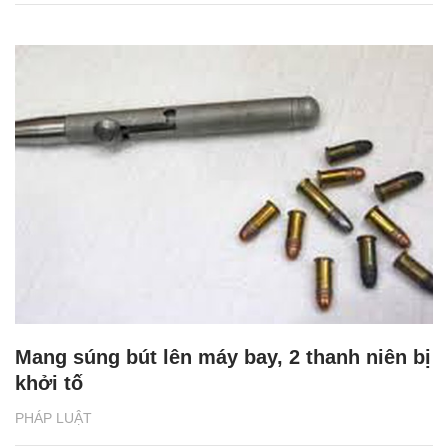
Mang súng bút lên máy bay, 2 thanh niên bị
khởi tố
PHÁP LUẬT