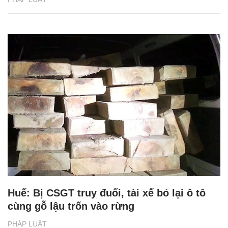
Huế: Bị CSGT truy đuổi, tài xế bỏ lại ô tô
cùng gỗ lậu trốn vào rừng
PHÁP LUẬT