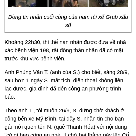
Dòng tin nhắn cuối cùng của nam tài xế Grab xấu
số
Khoảng 22h30, thi thể nạn nhân được đưa về nhà
xác bệnh viện 198, rất đông thân nhân đã có mặt
trước khu vực bệnh viện.
Anh Phùng Văn T. (anh của S.) cho biết, sáng 28/9,
sau hơn 1 ngày S. mất tích, điện thoại không liên
lạc được, gia đình đã đến công an phường trình
báo.
Theo anh T., tối muộn 26/9, S. đứng chờ khách ở
cổng bến xe Mỹ Đình, tại đây S. nhắn tin cho bạn
gái mới quen tên N. (quê Thanh Hóa) với nội dung
"có gì báo công an nhé, tí chở hai thằng này lên Cổ