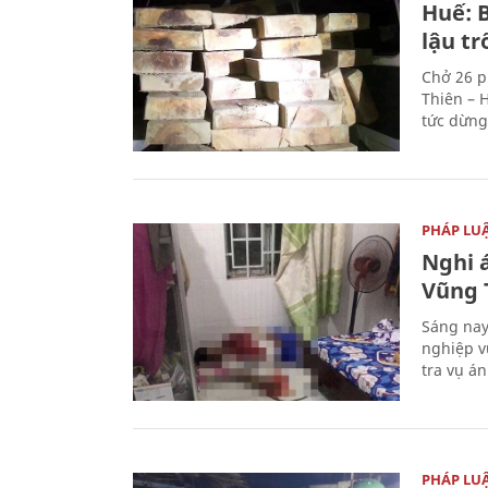
Huế: B
lậu t
Chở 26 p
Thiên – 
tức dừng
PHÁP LU
Nghi á
Vũng 
Sáng nay
nghiệp v
tra vụ á
PHÁP LU