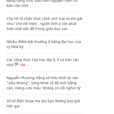
Bảng công thức đạo hàm nguyên hàm cơ
bản cần nhớ
Clip lột tả chân thực cảnh anh trai và em gái
như 'chó với mèo', người tinh ý còn phát
hiện một vấn đề trong giáo dục con
Nhiều điểm bất thường ở bằng đại học của
Lý Nhã Kỳ
Các công thức hóa học lớp 8, 9 cơ bản cần
nhớ
106
Nguyễn Phương Hằng sở hữu khối tài sản
"siêu khủng", từng khoe sổ đỏ tính bằng
cân, mắng cựu mẫu 'không có nổi nghìn tỷ'
20 số điện thoại ma ám bạn không bao giờ
nên gọi