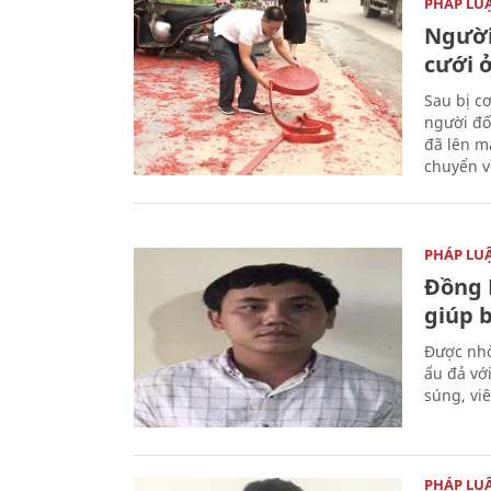
PHÁP LU
Người
cưới ở
Sau bị c
người đố
đã lên m
chuyển v
PHÁP LU
Đồng 
giúp 
Được nhờ
ẩu đả vớ
súng, vi
PHÁP LU