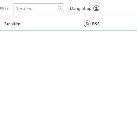
18822
Đăng nhập
Sự kiện
RSS