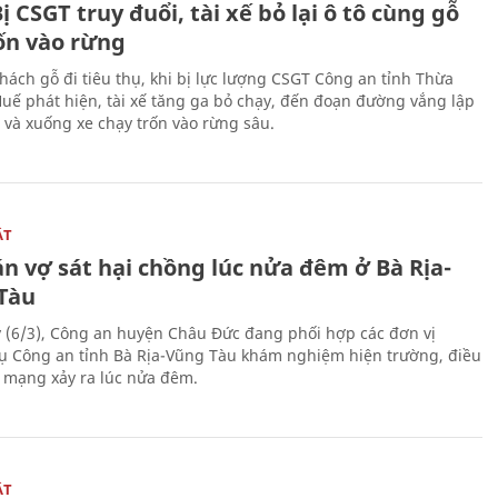
ị CSGT truy đuổi, tài xế bỏ lại ô tô cùng gỗ
rốn vào rừng
hách gỗ đi tiêu thụ, khi bị lực lượng CSGT Công an tỉnh Thừa
Huế phát hiện, tài xế tăng ga bỏ chạy, đến đoạn đường vắng lập
 và xuống xe chạy trốn vào rừng sâu.
ẬT
n vợ sát hại chồng lúc nửa đêm ở Bà Rịa-
Tàu
 (6/3), Công an huyện Châu Đức đang phối hợp các đơn vị
ụ Công an tỉnh Bà Rịa-Vũng Tàu khám nghiệm hiện trường, điều
n mạng xảy ra lúc nửa đêm.
ẬT