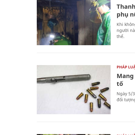
Thanh
phụ nữ
Khi khôn
người nà
thể.
PHÁP LU
Mang 
tố
Ngày 5/3
đối tượn