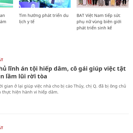
Lan
Tìm hướng phát triển du
BAT Việt Nam tiếp sức
Giám
lịch y tế
phụ nữ vùng biên giới
phát triển sinh kế
ẬT
ủ lĩnh án tội hiếp dâm, cô gái giúp việc tật
 lầm lũi rời tòa
i gian ở lại giúp việc nhà cho bị cáo Thủy, chị Q. đã bị ông chủ
n thực hiện hành vi hiếp dâm.
ẬT