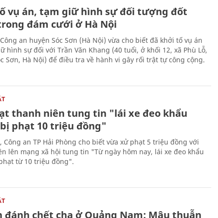
ố vụ án, tạm giữ hình sự đối tượng đốt
trong đám cưới ở Hà Nội
Công an huyện Sóc Sơn (Hà Nội) vừa cho biết đã khởi tố vụ án
ữ hình sự đối với Trần Văn Khang (40 tuổi, ở khối 12, xã Phù Lỗ,
 Sơn, Hà Nội) để điều tra về hành vi gây rối trật tự công cộng.
ẬT
t thanh niên tung tin "lái xe đeo khẩu
bị phạt 10 triệu đồng"
, Công an TP Hải Phòng cho biết vừa xử phạt 5 triệu đồng với
ên lên mạng xã hội tung tin "Từ ngày hôm nay, lái xe đeo khẩu
phạt từ 10 triệu đồng".
ẬT
n đánh chết cha ở Quảng Nam: Mâu thuẫn