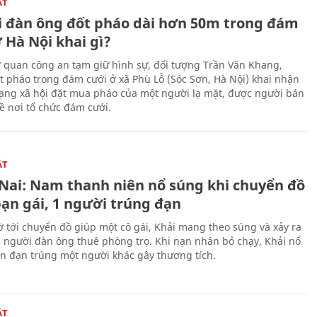
ẬT
 đàn ông đốt pháo dài hơn 50m trong đám
 Hà Nội khai gì?
ơ quan công an tạm giữ hình sự, đối tượng Trần Văn Khang,
t pháo trong đám cưới ở xã Phù Lỗ (Sóc Sơn, Hà Nội) khai nhận
ạng xã hội đặt mua pháo của một người lạ mặt, được người bán
ề nơi tổ chức đám cưới.
ẬT
Nai: Nam thanh niên nổ súng khi chuyển đồ
bạn gái, 1 người trúng đạn
 tới chuyển đồ giúp một cô gái, Khải mang theo súng và xảy ra
i người đàn ông thuê phòng trọ. Khi nạn nhân bỏ chạy, Khải nổ
ên đạn trúng một người khác gây thương tích.
ẬT