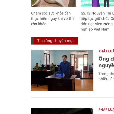
Chăm sóc sức khỏe cần
GS.TS Nguyễn Thị 
thực hiện ngay khi cơ thể
tiếp tục giữ chức 
còn khỏe
đốc Học viện Nông
nghiệp Việt Nam
Tin cùng chuyên mục
PHÁP LU
Ông ch
nguyền
Trong thờ
nhiều lầ
PHÁP LU