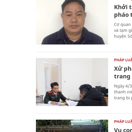
Khởi t
pháo 
Cơ quan 
và tạm gi
huyện Sóc
PHÁP LU
Xử phạ
trang 
Ngày 4/3
thanh ni
trang bị 
PHÁP LU
Vụ co