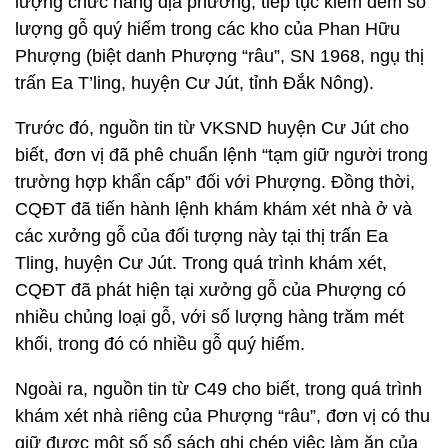
lượng chức năng địa phương, tiếp tục kiểm đếm số
lượng gỗ quý hiếm trong các kho của Phan Hữu
Phượng (biệt danh Phượng “râu”, SN 1968, ngụ thị
trấn Ea T’ling, huyện Cư Jút, tỉnh Đắk Nông).
Trước đó, nguồn tin từ VKSND huyện Cư Jút cho
biết, đơn vị đã phê chuẩn lệnh “tạm giữ người trong
trường hợp khẩn cấp” đối với Phượng. Đồng thời,
CQĐT đã tiến hành lệnh khám khám xét nhà ở và
các xưởng gỗ của đối tượng này tại thị trấn Ea
Tling, huyện Cư Jút. Trong quá trình khám xét,
CQĐT đã phát hiện tại xưởng gỗ của Phượng có
nhiều chủng loại gỗ, với số lượng hàng trăm mét
khối, trong đó có nhiều gỗ quý hiếm.
Ngoài ra, nguồn tin từ C49 cho biết, trong quá trình
khám xét nhà riêng của Phượng “râu”, đơn vị có thu
giữ được một số sổ sách ghi chép việc làm ăn của