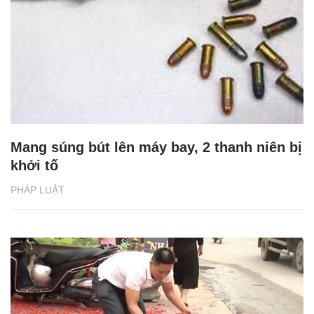
Mang súng bút lên máy bay, 2 thanh niên bị
khởi tố
PHÁP LUẬT