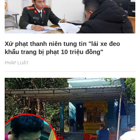
Xử phạt thanh niên tung tin "lái xe đeo
khẩu trang bị phạt 10 triệu đồng"
PHÁP LUẬT