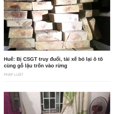
Huế: Bị CSGT truy đuổi, tài xế bỏ lại ô tô
cùng gỗ lậu trốn vào rừng
PHÁP LUẬT