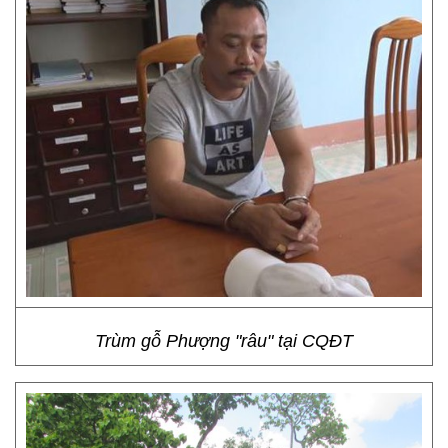
Trùm gỗ Phượng "râu" tại CQĐT