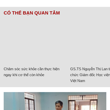
CÓ THỂ BẠN QUAN TÂM
Chăm sóc sức khỏe cần thực hiện
GS.TS Nguyễn Thị Lan ti
ngay khi cơ thể còn khỏe
chức Giám đốc Học viện
Việt Nam