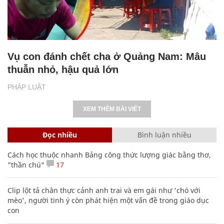
Vụ con đánh chết cha ở Quảng Nam: Mâu
thuẫn nhỏ, hậu quả lớn
PHÁP LUẬT
XEM THÊM BÀI VIẾT
Đọc nhiều
Bình luận nhiều
Cách học thuộc nhanh Bảng công thức lượng giác bằng thơ,
"thần chú"
17
Clip lột tả chân thực cảnh anh trai và em gái như 'chó với
mèo', người tinh ý còn phát hiện một vấn đề trong giáo dục
con