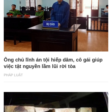
Ông chủ lĩnh án tội hiếp dâm, cô gái giúp
việc tật nguyền lầm lũi rời tòa
PHÁP LUẬT