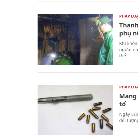
PHÁP LU
Thanh
phụ nữ
Khi khôn
người nà
thể.
PHÁP LU
Mang 
tố
Ngày 5/3
đối tượn