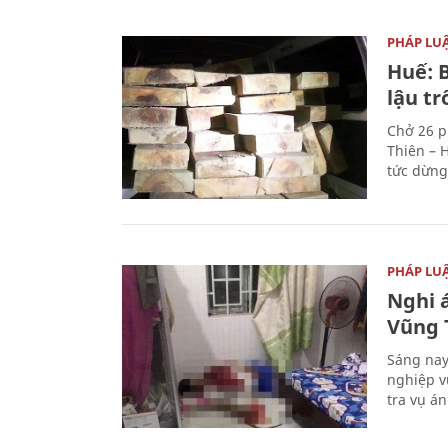
PHÁP LU
Huế: B
lậu t
Chở 26 p
Thiên – 
tức dừng
PHÁP LU
Nghi á
Vũng 
Sáng nay
nghiệp v
tra vụ á