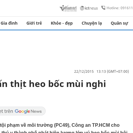
Hotline: 09161
Gia đình
Giới trẻ
Khỏe - đẹp
Chuyện lạ
Quân sự
22/12/2015 13:13 (GMT+07:00)
n thịt heo bốc mùi nghi
tội phạm về môi trường (PC49), Công an TP.HCM cho
 thú y thành phố phát hiện lượng lớn vú heo bốc mùi hôi