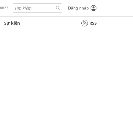
18822
Đăng nhập
Sự kiện
RSS