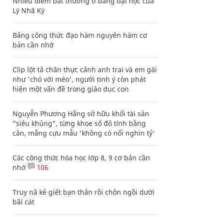
Nhiều điểm bất thường ở bằng đại học của
Lý Nhã Kỳ
Bảng công thức đạo hàm nguyên hàm cơ
bản cần nhớ
Clip lột tả chân thực cảnh anh trai và em gái
như 'chó với mèo', người tinh ý còn phát
hiện một vấn đề trong giáo dục con
Nguyễn Phương Hằng sở hữu khối tài sản
"siêu khủng", từng khoe sổ đỏ tính bằng
cân, mắng cựu mẫu 'không có nổi nghìn tỷ'
Các công thức hóa học lớp 8, 9 cơ bản cần
nhớ
106
Truy nã kẻ giết bạn thân rồi chôn ngồi dưới
bãi cát