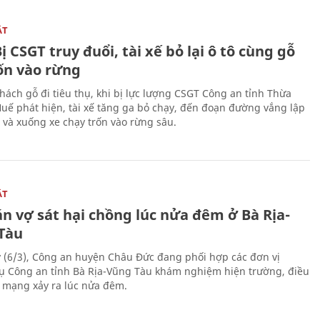
ẬT
ị CSGT truy đuổi, tài xế bỏ lại ô tô cùng gỗ
rốn vào rừng
hách gỗ đi tiêu thụ, khi bị lực lượng CSGT Công an tỉnh Thừa
Huế phát hiện, tài xế tăng ga bỏ chạy, đến đoạn đường vắng lập
 và xuống xe chạy trốn vào rừng sâu.
ẬT
n vợ sát hại chồng lúc nửa đêm ở Bà Rịa-
Tàu
 (6/3), Công an huyện Châu Đức đang phối hợp các đơn vị
ụ Công an tỉnh Bà Rịa-Vũng Tàu khám nghiệm hiện trường, điều
n mạng xảy ra lúc nửa đêm.