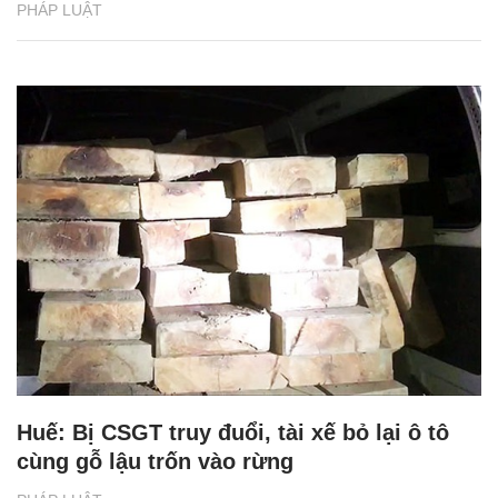
PHÁP LUẬT
Huế: Bị CSGT truy đuổi, tài xế bỏ lại ô tô
cùng gỗ lậu trốn vào rừng