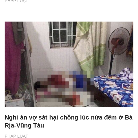
PHÁP LUẬT
Nghi án vợ sát hại chồng lúc nửa đêm ở Bà
Rịa-Vũng Tàu
PHÁP LUẬT