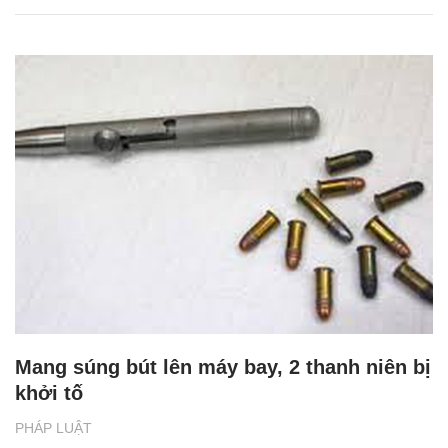
Mang súng bút lên máy bay, 2 thanh niên bị
khởi tố
PHÁP LUẬT