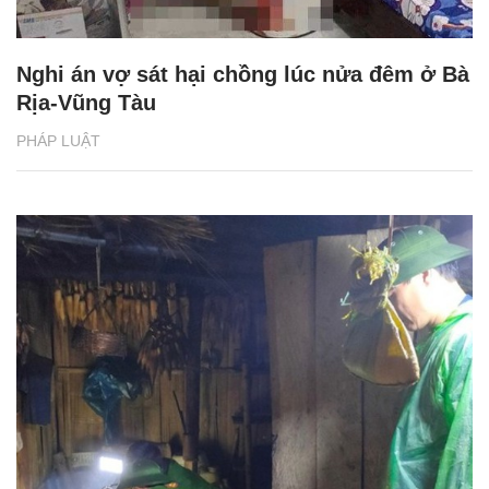
Nghi án vợ sát hại chồng lúc nửa đêm ở Bà
Rịa-Vũng Tàu
PHÁP LUẬT