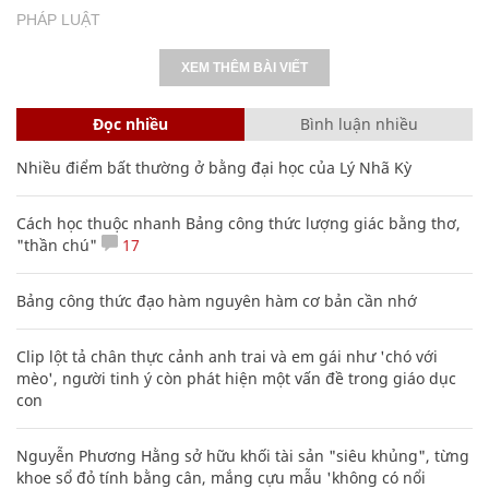
PHÁP LUẬT
XEM THÊM BÀI VIẾT
Đọc nhiều
Bình luận nhiều
Nhiều điểm bất thường ở bằng đại học của Lý Nhã Kỳ
Cách học thuộc nhanh Bảng công thức lượng giác bằng thơ,
"thần chú"
17
Bảng công thức đạo hàm nguyên hàm cơ bản cần nhớ
Clip lột tả chân thực cảnh anh trai và em gái như 'chó với
mèo', người tinh ý còn phát hiện một vấn đề trong giáo dục
con
Nguyễn Phương Hằng sở hữu khối tài sản "siêu khủng", từng
khoe sổ đỏ tính bằng cân, mắng cựu mẫu 'không có nổi