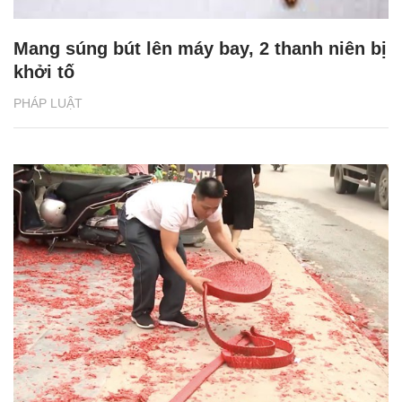
Mang súng bút lên máy bay, 2 thanh niên bị
khởi tố
PHÁP LUẬT