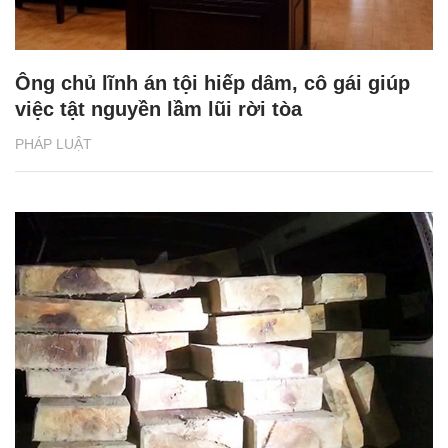
Ông chủ lĩnh án tội hiếp dâm, cô gái giúp
việc tật nguyền lầm lũi rời tòa
PHÁP LUẬT