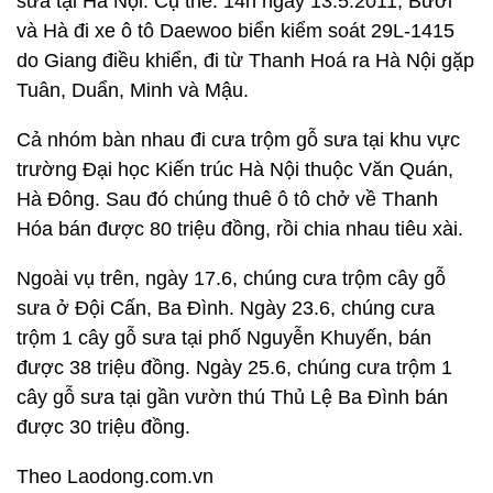
sưa tại Hà Nội. Cụ thể: 14h ngày 13.5.2011, Bưởi
và Hà đi xe ô tô Daewoo biển kiểm soát 29L-1415
do Giang điều khiển, đi từ Thanh Hoá ra Hà Nội gặp
Tuân, Duẩn, Minh và Mậu.
Cả nhóm bàn nhau đi cưa trộm gỗ sưa tại khu vực
trường Đại học Kiến trúc Hà Nội thuộc Văn Quán,
Hà Đông. Sau đó chúng thuê ô tô chở về Thanh
Hóa bán được 80 triệu đồng, rồi chia nhau tiêu xài.
Ngoài vụ trên, ngày 17.6, chúng cưa trộm cây gỗ
sưa ở Đội Cấn, Ba Đình. Ngày 23.6, chúng cưa
trộm 1 cây gỗ sưa tại phố Nguyễn Khuyến, bán
được 38 triệu đồng. Ngày 25.6, chúng cưa trộm 1
cây gỗ sưa tại gần vườn thú Thủ Lệ Ba Đình bán
được 30 triệu đồng.
Theo Laodong.com.vn