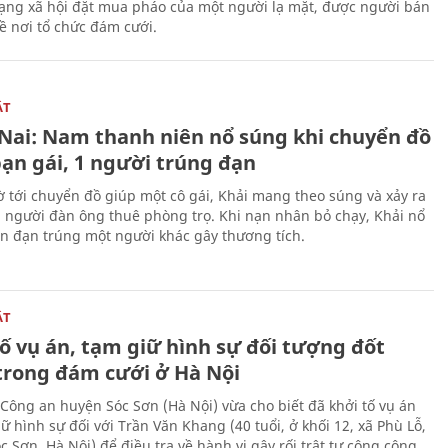
ạng xã hội đặt mua pháo của một người lạ mặt, được người bán
ề nơi tổ chức đám cưới.
ẬT
Nai: Nam thanh niên nổ súng khi chuyển đồ
bạn gái, 1 người trúng đạn
 tới chuyển đồ giúp một cô gái, Khải mang theo súng và xảy ra
i người đàn ông thuê phòng trọ. Khi nạn nhân bỏ chạy, Khải nổ
ên đạn trúng một người khác gây thương tích.
ẬT
ố vụ án, tạm giữ hình sự đối tượng đốt
trong đám cưới ở Hà Nội
Công an huyện Sóc Sơn (Hà Nội) vừa cho biết đã khởi tố vụ án
ữ hình sự đối với Trần Văn Khang (40 tuổi, ở khối 12, xã Phù Lỗ,
 Sơn, Hà Nội) để điều tra về hành vi gây rối trật tự công cộng.