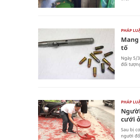
PHÁP LU
Mang 
tố
Ngày 5/3
đối tượn
PHÁP LU
Người
cưới ở
Sau bị c
người đố