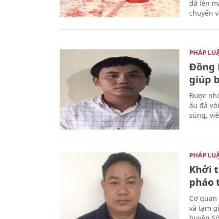
đã lên m
chuyển v
PHÁP LU
Đồng 
giúp 
Được nhờ
ẩu đả vớ
súng, vi
PHÁP LU
Khởi t
pháo 
Cơ quan 
và tạm gi
huyện Sóc