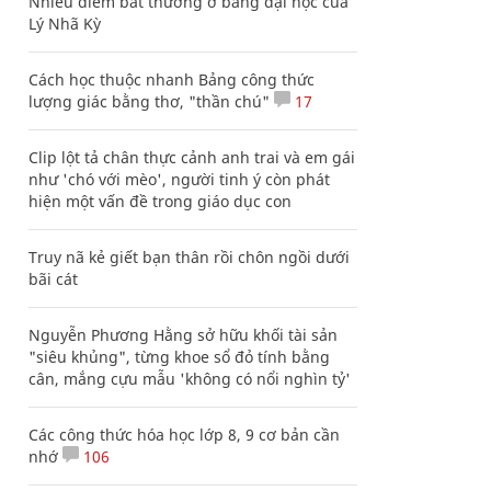
Nhiều điểm bất thường ở bằng đại học của
Lý Nhã Kỳ
Cách học thuộc nhanh Bảng công thức
lượng giác bằng thơ, "thần chú"
17
Clip lột tả chân thực cảnh anh trai và em gái
như 'chó với mèo', người tinh ý còn phát
hiện một vấn đề trong giáo dục con
Truy nã kẻ giết bạn thân rồi chôn ngồi dưới
bãi cát
Nguyễn Phương Hằng sở hữu khối tài sản
"siêu khủng", từng khoe sổ đỏ tính bằng
cân, mắng cựu mẫu 'không có nổi nghìn tỷ'
Các công thức hóa học lớp 8, 9 cơ bản cần
nhớ
106