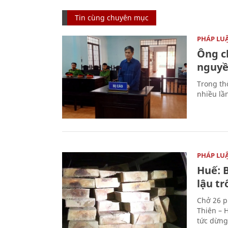
Tin cùng chuyên mục
PHÁP LU
Ông ch
nguyền
Trong thờ
nhiều lầ
PHÁP LU
Huế: B
lậu t
Chở 26 p
Thiên – 
tức dừng