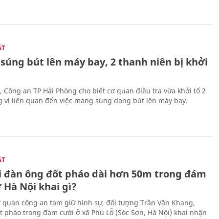
ẬT
súng bút lên máy bay, 2 thanh niên bị khởi
, Công an TP Hải Phòng cho biết cơ quan điều tra vừa khởi tố 2
g vì liên quan đến việc mang súng dạng bút lên máy bay.
ẬT
 đàn ông đốt pháo dài hơn 50m trong đám
 Hà Nội khai gì?
ơ quan công an tạm giữ hình sự, đối tượng Trần Văn Khang,
t pháo trong đám cưới ở xã Phù Lỗ (Sóc Sơn, Hà Nội) khai nhận