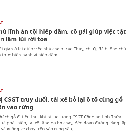
ẬT
ủ lĩnh án tội hiếp dâm, cô gái giúp việc tật
 lầm lũi rời tòa
i gian ở lại giúp việc nhà cho bị cáo Thủy, chị Q. đã bị ông chủ
n thực hiện hành vi hiếp dâm.
ẬT
ị CSGT truy đuổi, tài xế bỏ lại ô tô cùng gỗ
rốn vào rừng
hách gỗ đi tiêu thụ, khi bị lực lượng CSGT Công an tỉnh Thừa
Huế phát hiện, tài xế tăng ga bỏ chạy, đến đoạn đường vắng lập
 và xuống xe chạy trốn vào rừng sâu.