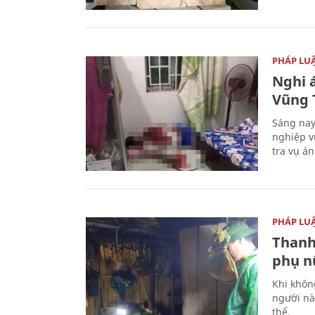
PHÁP LU
Nghi á
Vũng 
Sáng nay
nghiệp v
tra vụ á
PHÁP LU
Thanh
phụ nữ
Khi khôn
người nà
thể.