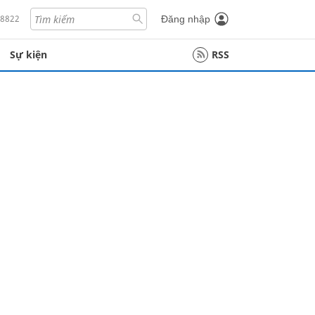
18822
Đăng nhập
Sự kiện
RSS