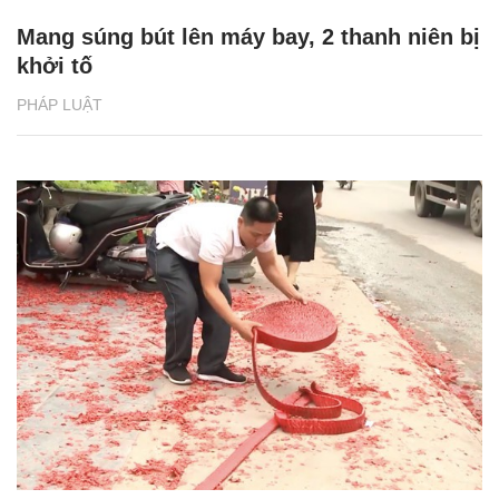
Mang súng bút lên máy bay, 2 thanh niên bị
khởi tố
PHÁP LUẬT