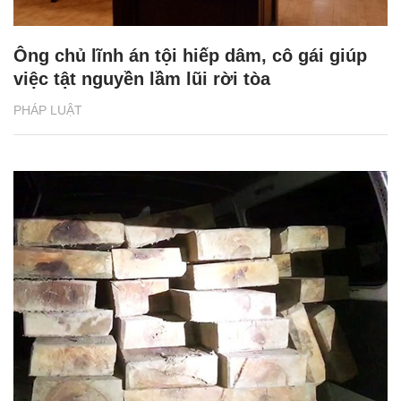
Ông chủ lĩnh án tội hiếp dâm, cô gái giúp
việc tật nguyền lầm lũi rời tòa
PHÁP LUẬT