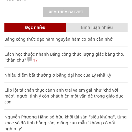
XEM THÊM BÀI VIẾT
Đọc nhiều
Bình luận nhiều
Bảng công thức đạo hàm nguyên hàm cơ bản cần nhớ
Cách học thuộc nhanh Bảng công thức lượng giác bằng thơ,
"thần chú"
17
Nhiều điểm bất thường ở bằng đại học của Lý Nhã Kỳ
Clip lột tả chân thực cảnh anh trai và em gái như 'chó với
mèo', người tinh ý còn phát hiện một vấn đề trong giáo dục
con
Nguyễn Phương Hằng sở hữu khối tài sản "siêu khủng", từng
khoe sổ đỏ tính bằng cân, mắng cựu mẫu 'không có nổi
nghìn tỷ'