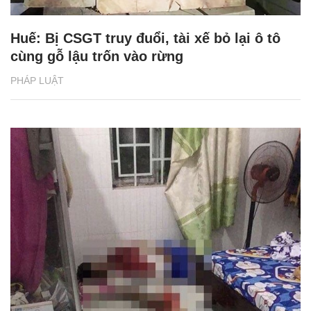
Huế: Bị CSGT truy đuổi, tài xế bỏ lại ô tô
cùng gỗ lậu trốn vào rừng
PHÁP LUẬT