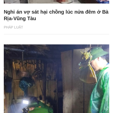
Nghi án vợ sát hại chồng lúc nửa đêm ở Bà
Rịa-Vũng Tàu
PHÁP LUẬT