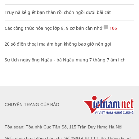
Truy nã kẻ giết bạn thân rồi chôn ngồi dưới bãi cát
Các công thức hóa học lớp 8, 9 cơ bản cần nhớ
106
20 số điện thoại ma ám bạn không bao giờ nên gọi
Sự tích ngày ông Ngâu - bà Ngâu mùng 7 tháng 7 âm lịch
CHUYÊN TRANG CỦA BÁO
Tòa soạn: Tòa nhà Cục Tần Số, 115 Trần Duy Hưng Hà Nội
Giấy phép hoạt động báo chí: Số 09/GP-BTTTT, Bộ Thông tin và