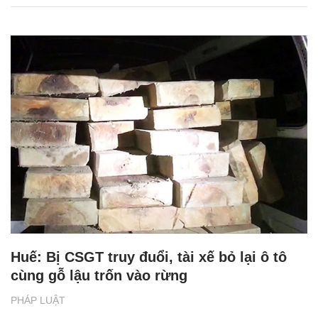
Huế: Bị CSGT truy đuổi, tài xế bỏ lại ô tô
cùng gỗ lậu trốn vào rừng
PHÁP LUẬT