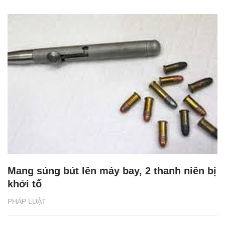
Mang súng bút lên máy bay, 2 thanh niên bị
khởi tố
PHÁP LUẬT