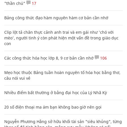
"thần chú"
17
Bảng công thức đạo hàm nguyên hàm cơ bản cần nhớ
Clip lột tả chân thực cảnh anh trai và em gái như 'chó với
mèo', người tinh ý còn phát hiện một vấn đề trong giáo dục
con
Các công thức hóa học lớp 8, 9 cơ bản cần nhớ
106
Mẹo học thuộc Bảng tuần hoàn nguyên tố hóa học bằng thơ,
câu nói vui vẻ
Nhiều điểm bất thường ở bằng đại học của Lý Nhã Kỳ
20 số điện thoại ma ám bạn không bao giờ nên gọi
Nguyễn Phương Hằng sở hữu khối tài sản "siêu khủng", từng