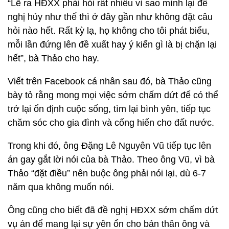
“Lẽ ra HĐXX phải hỏi rất nhiều vì sao mình lại đề
nghị hủy như thế thì ở đây gần như không đặt câu
hỏi nào hết. Rất kỳ lạ, họ không cho tôi phát biểu,
mỗi lần đứng lên đề xuất hay ý kiến gì là bị chặn lại
hết”, bà Thảo cho hay.
Viết trên Facebook cá nhân sau đó, bà Thảo cũng
bày tỏ rằng mong mọi việc sớm chấm dứt để có thể
trở lại ổn định cuộc sống, tìm lại bình yên, tiếp tục
chăm sóc cho gia đình và cống hiến cho đất nước.
Trong khi đó, ông Đặng Lê Nguyên Vũ tiếp tục lên
án gay gắt lời nói của bà Thảo. Theo ông Vũ, vì bà
Thảo “đặt điều” nên buộc ông phải nói lại, dù 6-7
năm qua không muốn nói.
Ông cũng cho biết đã đề nghị HĐXX sớm chấm dứt
vụ án để mang lại sự yên ổn cho bản thân ông và