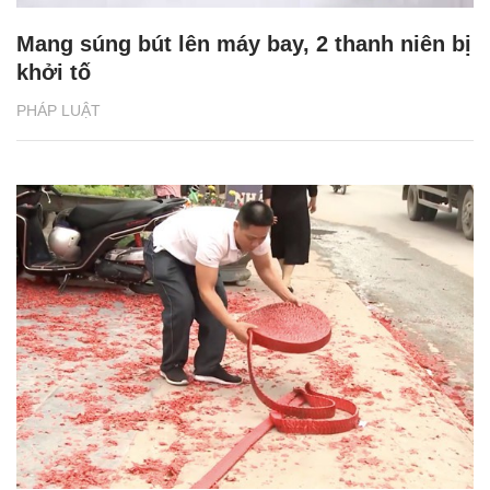
Mang súng bút lên máy bay, 2 thanh niên bị
khởi tố
PHÁP LUẬT