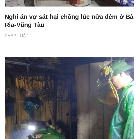
Nghi án vợ sát hại chồng lúc nửa đêm ở Bà
Rịa-Vũng Tàu
PHÁP LUẬT