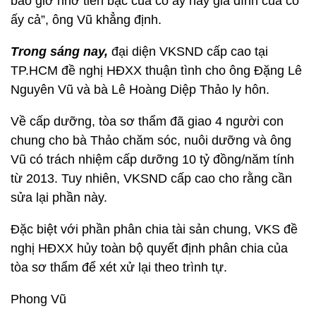
bao giờ nhờ tiền bạc của cô ấy hay gia đình của cô
ấy cả”, ông Vũ khẳng định.
Trong sáng nay,
đại diện VKSND cấp cao tại
TP.HCM đề nghị HĐXX thuận tình cho ông Đặng Lê
Nguyên Vũ và bà Lê Hoàng Diệp Thảo ly hôn.
Về cấp dưỡng, tòa sơ thẩm đã giao 4 người con
chung cho bà Thảo chăm sóc, nuôi dưỡng và ông
Vũ có trách nhiệm cấp dưỡng 10 tỷ đồng/năm tính
từ 2013. Tuy nhiên, VKSND cấp cao cho rằng cần
sửa lại phần này.
Đặc biệt với phần phân chia tài sản chung, VKS đề
nghị HĐXX hủy toàn bộ quyết định phân chia của
tòa sơ thẩm để xét xử lại theo trình tự.
Phong Vũ