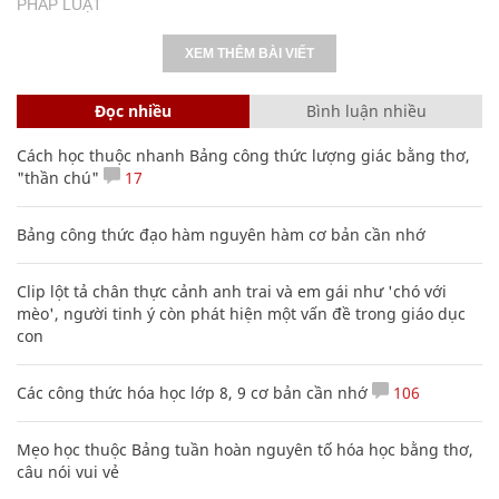
PHÁP LUẬT
XEM THÊM BÀI VIẾT
Đọc nhiều
Bình luận nhiều
Cách học thuộc nhanh Bảng công thức lượng giác bằng thơ,
"thần chú"
17
Bảng công thức đạo hàm nguyên hàm cơ bản cần nhớ
Clip lột tả chân thực cảnh anh trai và em gái như 'chó với
mèo', người tinh ý còn phát hiện một vấn đề trong giáo dục
con
Các công thức hóa học lớp 8, 9 cơ bản cần nhớ
106
Mẹo học thuộc Bảng tuần hoàn nguyên tố hóa học bằng thơ,
câu nói vui vẻ