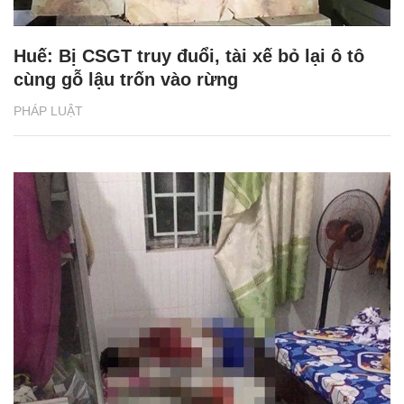
Huế: Bị CSGT truy đuổi, tài xế bỏ lại ô tô
cùng gỗ lậu trốn vào rừng
PHÁP LUẬT