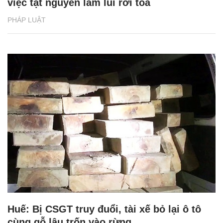
việc tật nguyền lầm lũi rời tòa
PHÁP LUẬT
Huế: Bị CSGT truy đuổi, tài xế bỏ lại ô tô
cùng gỗ lậu trốn vào rừng